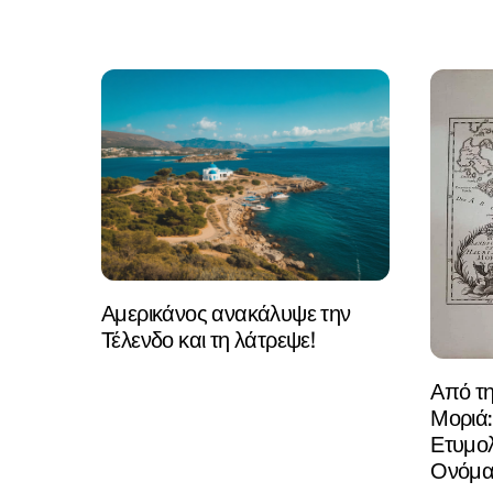
Αμερικάνος ανακάλυψε την
Τέλενδο και τη λάτρεψε!
Από τ
Μοριά:
Ετυμολ
Ονόμα