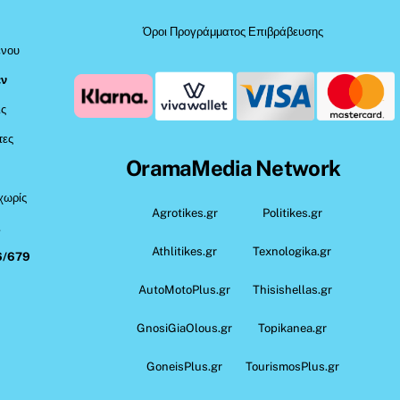
Όροι Προγράμματος Επιβράβευσης
ένου
εν
ις
τες
OramaMedia Network
 χωρίς
Agrotikes.gr
Politikes.gr
,
Athlitikes.gr
Texnologika.gr
6/679
AutoMotoPlus.gr
Thisishellas.gr
GnosiGiaOlous.gr
Topikanea.gr
GoneisPlus.gr
TourismosPlus.gr