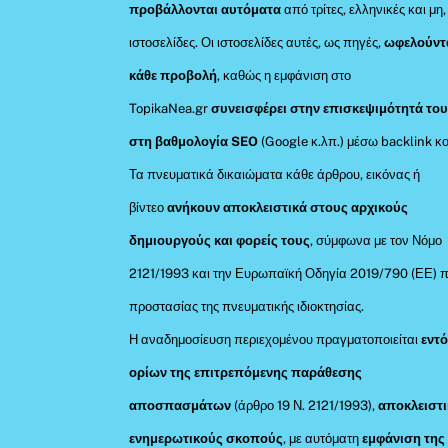
προβάλλονται αυτόματα
από τρίτες, ελληνικές και μη,
ιστοσελίδες. Οι ιστοσελίδες αυτές, ως πηγές,
ωφελούντ
κάθε προβολή
, καθώς η εμφάνιση στο
TopikaNea.gr
συνεισφέρει στην επισκεψιμότητά του
στη βαθμολογία SEO
(Google κ.λπ.) μέσω backlink κο
Τα πνευματικά δικαιώματα κάθε άρθρου, εικόνας ή
βίντεο
ανήκουν αποκλειστικά στους αρχικούς
δημιουργούς και φορείς τους
, σύμφωνα με τον Νόμο
2121/1993 και την Ευρωπαϊκή Οδηγία 2019/790 (ΕΕ) π
προστασίας της πνευματικής ιδιοκτησίας.
Η αναδημοσίευση περιεχομένου πραγματοποιείται
εντ
ορίων της επιτρεπόμενης παράθεσης
αποσπασμάτων
(άρθρο 19 Ν. 2121/1993),
αποκλειστι
ενημερωτικούς σκοπούς
, με αυτόματη
εμφάνιση της