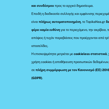
και συνδέσμου
προς το αρχικό δημοσίευμα.
Επειδή η διαδικασία συλλογής και εμφάνισης περιεχομ
είναι
πλήρως αυτοματοποιημένη
, το TopikaNea.gr
δ
φέρει καμία ευθύνη
για το περιεχόμενο, την ακρίβεια, τ
απόψεις ή τυχόν παραβιάσεις που προέρχονται από τρί
ιστοσελίδες.
Η επισκεψιμότητα μετριέται με
cookieless στατιστικά
,
χρήση cookies ή αποθήκευση προσωπικών δεδομένων
σε
πλήρη συμμόρφωση με τον Κανονισμό (ΕΕ) 201
(GDPR)
.