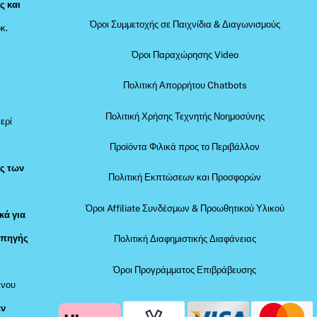
ς και
Όροι Συμμετοχής σε Παιχνίδια & Διαγωνισμούς
κ.
Όροι Παραχώρησης Video
Πολιτική Απορρήτου Chatbots
Πολιτική Χρήσης Τεχνητής Νοημοσύνης
ερί
Προϊόντα Φιλικά προς το Περιβάλλον
ός των
Πολιτική Εκπτώσεων και Προσφορών
Όροι Affiliate Συνδέσμων & Προωθητικού Υλικού
κά για
 πηγής
Πολιτική Διαφημιστικής Διαφάνειας
Όροι Προγράμματος Επιβράβευσης
ένου
εν