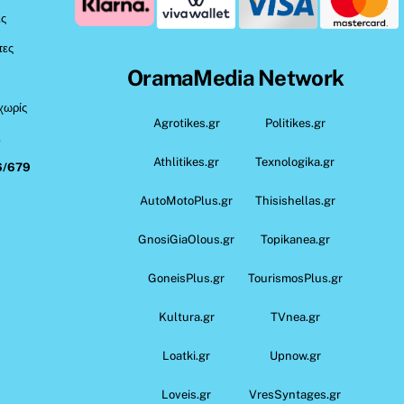
ις
τες
OramaMedia Network
 χωρίς
Agrotikes.gr
Politikes.gr
,
Athlitikes.gr
Texnologika.gr
6/679
AutoMotoPlus.gr
Thisishellas.gr
GnosiGiaOlous.gr
Topikanea.gr
GoneisPlus.gr
TourismosPlus.gr
Kultura.gr
TVnea.gr
Loatki.gr
Upnow.gr
Loveis.gr
VresSyntages.gr