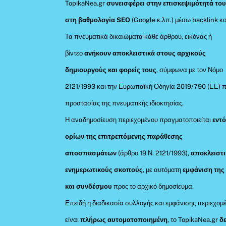
TopikaNea.gr
συνεισφέρει στην επισκεψιμότητά του
στη βαθμολογία SEO
(Google κ.λπ.) μέσω backlink κο
Τα πνευματικά δικαιώματα κάθε άρθρου, εικόνας ή
βίντεο
ανήκουν αποκλειστικά στους αρχικούς
δημιουργούς και φορείς τους
, σύμφωνα με τον Νόμο
2121/1993 και την Ευρωπαϊκή Οδηγία 2019/790 (ΕΕ) π
προστασίας της πνευματικής ιδιοκτησίας.
Η αναδημοσίευση περιεχομένου πραγματοποιείται
εντ
ορίων της επιτρεπόμενης παράθεσης
αποσπασμάτων
(άρθρο 19 Ν. 2121/1993),
αποκλειστι
ενημερωτικούς σκοπούς
, με αυτόματη
εμφάνιση της
και συνδέσμου
προς το αρχικό δημοσίευμα.
Επειδή η διαδικασία συλλογής και εμφάνισης περιεχομ
είναι
πλήρως αυτοματοποιημένη
, το TopikaNea.gr
δ