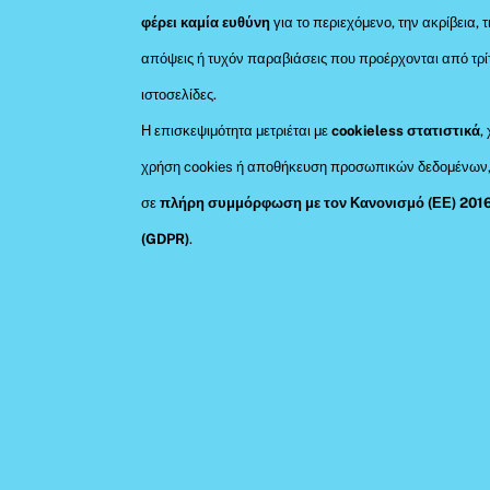
φέρει καμία ευθύνη
για το περιεχόμενο, την ακρίβεια, τ
απόψεις ή τυχόν παραβιάσεις που προέρχονται από τρί
ιστοσελίδες.
Η επισκεψιμότητα μετριέται με
cookieless στατιστικά
,
χρήση cookies ή αποθήκευση προσωπικών δεδομένων
σε
πλήρη συμμόρφωση με τον Κανονισμό (ΕΕ) 201
(GDPR)
.