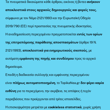
Τα πνευματικά δικαιώματα κάθε άρθρου, εικόνας ή βίντεο
ανήκουν
αποκλειστικά στους αρχικούς δημιουργούς και φορείς τους
,
σύμφωνα με τον Νόμο 2121/1993 και την Ευρωπαϊκή Οδηγία
2019/790 (ΕΕ) περί προστασίας της πνευματικής ιδιοκτησίας.
Η αναδημοσίευση περιεχομένου πραγματοποιείται
εντός των ορίων
της επιτρεπόμενης παράθεσης αποσπασμάτων
(άρθρο 19 Ν.
2121/1993),
αποκλειστικά για ενημερωτικούς σκοπούς
, με
αυτόματη
εμφάνιση της πηγής και συνδέσμου
προς το αρχικό
δημοσίευμα.
Επειδή η διαδικασία συλλογής και εμφάνισης περιεχομένου
είναι
πλήρως αυτοματοποιημένη
, το TopikaNea.gr
δεν φέρει καμία
ευθύνη
για το περιεχόμενο, την ακρίβεια, τις απόψεις ή τυχόν
παραβιάσεις που προέρχονται από τρίτες ιστοσελίδες.
Η επισκεψιμότητα μετριέται με
cookieless στατιστικά
, χωρίς χρήση