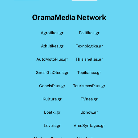
OramaMedia Network
Agrotikes.gr
Politikes.gr
Athlitikes.gr
Texnologika.gr
AutoMotoPlus.gr
Thisishellas.gr
GnosiGiaOlous.gr
Topikanea.gr
GoneisPlus.gr
TourismosPlus.gr
Kultura.gr
TVnea.gr
Loatki.gr
Upnow.gr
Loveis.gr
VresSyntages.gr