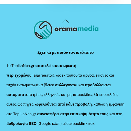
Back
To
Top
Σχετικά με αυτόν τον ιστότοπο
Το TopikaNea.gr
αποτελεί συσσωρευτή
περιεχομένου
(aggregator), ως εκ τούτου τα άρθρα, εικόνες και
τυχόν ενσωματωμένα βίντεο
συλλέγονται και προβάλλονται
αυτόματα
από τρίτες, ελληνικές και μη, ιστοσελίδες. Οι ιστοσελίδες
αυτές, ως πηγές,
ωφελούνται από κάθε προβολή
, καθώς η εμφάνιση
στο TopikaNea.gr
συνεισφέρει στην επισκεψιμότητά τους και στη
βαθμολογία SEO
(Google κ.λπ.) μέσω backlink κοκ.