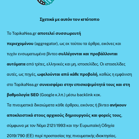
Top
Σχετικά με αυτόν τον ιστότοπο
Το TopikaNea.gr
αποτελεί συσσωρευτή
περιεχομένου
(aggregator), ως εκ τούτου τα άρθρα, εικόνες και
τυχόν ενσωματωμένα βίντεο
συλλέγονται και προβάλλονται
αυτόματα
από τρίτες, ελληνικές και μη, ιστοσελίδες. Οι ιστοσελίδες
αυτές, ως πηγές,
ωφελούνται από κάθε προβολή
, καθώς η εμφάνιση
στο TopikaNea.gr
συνεισφέρει στην επισκεψιμότητά τους και στη
βαθμολογία SEO
(Google κ.λπ.) μέσω backlink κοκ.
Τα πνευματικά δικαιώματα κάθε άρθρου, εικόνας ή βίντεο
ανήκουν
αποκλειστικά στους αρχικούς δημιουργούς και φορείς τους
,
σύμφωνα με τον Νόμο 2121/1993 και την Ευρωπαϊκή Οδηγία
2019/790 (ΕΕ) περί προστασίας της πνευματικής ιδιοκτησίας.