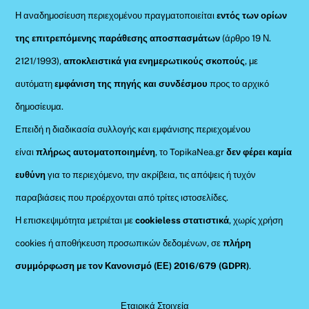
Η αναδημοσίευση περιεχομένου πραγματοποιείται
εντός των ορίων
της επιτρεπόμενης παράθεσης αποσπασμάτων
(άρθρο 19 Ν.
2121/1993),
αποκλειστικά για ενημερωτικούς σκοπούς
, με
αυτόματη
εμφάνιση της πηγής και συνδέσμου
προς το αρχικό
δημοσίευμα.
Επειδή η διαδικασία συλλογής και εμφάνισης περιεχομένου
είναι
πλήρως αυτοματοποιημένη
, το TopikaNea.gr
δεν φέρει καμία
ευθύνη
για το περιεχόμενο, την ακρίβεια, τις απόψεις ή τυχόν
παραβιάσεις που προέρχονται από τρίτες ιστοσελίδες.
Η επισκεψιμότητα μετριέται με
cookieless στατιστικά
, χωρίς χρήση
cookies ή αποθήκευση προσωπικών δεδομένων, σε
πλήρη
συμμόρφωση με τον Κανονισμό (ΕΕ) 2016/679 (GDPR)
.
Εταιρικά Στοιχεία