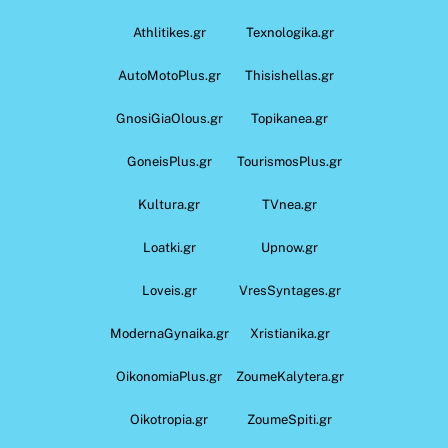
Athlitikes.gr
Texnologika.gr
AutoMotoPlus.gr
Thisishellas.gr
GnosiGiaOlous.gr
Topikanea.gr
GoneisPlus.gr
TourismosPlus.gr
Kultura.gr
TVnea.gr
Loatki.gr
Upnow.gr
Loveis.gr
VresSyntages.gr
ModernaGynaika.gr
Xristianika.gr
OikonomiaPlus.gr
ZoumeKalytera.gr
Oikotropia.gr
ZoumeSpiti.gr