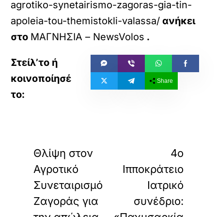
agrotiko-synetairismo-zagoras-gia-tin-
apoleia-tou-themistokli-valassa/
ανήκει
στο
ΜΑΓΝΗΣΙΑ – NewsVolos
.
Share
«
»
ΠΡΟΗΓΟΥΜΕΝΟ
ΕΠΟΜΕΝΟ
Θλίψη στον
4ο
Αγροτικό
Ιπποκράτειο
Συνεταιρισμό
Ιατρικό
Ζαγοράς για
συνέδριο: