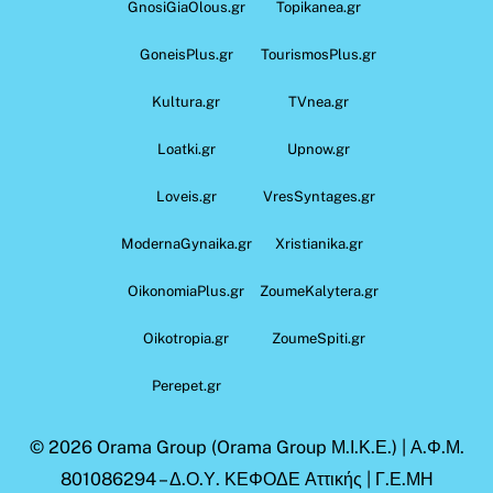
GnosiGiaOlous.gr
Topikanea.gr
GoneisPlus.gr
TourismosPlus.gr
Kultura.gr
TVnea.gr
Loatki.gr
Upnow.gr
Loveis.gr
VresSyntages.gr
ModernaGynaika.gr
Xristianika.gr
OikonomiaPlus.gr
ZoumeKalytera.gr
Oikotropia.gr
ZoumeSpiti.gr
Perepet.gr
© 2026
Orama Group
(Orama Group Μ.Ι.Κ.Ε.) | Α.Φ.Μ.
801086294 – Δ.Ο.Υ. ΚΕΦΟΔΕ Αττικής | Γ.Ε.ΜΗ