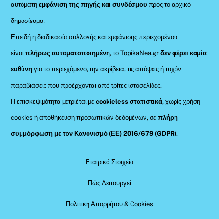
αυτόματη
εμφάνιση της πηγής και συνδέσμου
προς το αρχικό
δημοσίευμα.
Επειδή η διαδικασία συλλογής και εμφάνισης περιεχομένου
είναι
πλήρως αυτοματοποιημένη
, το TopikaNea.gr
δεν φέρει καμία
ευθύνη
για το περιεχόμενο, την ακρίβεια, τις απόψεις ή τυχόν
παραβιάσεις που προέρχονται από τρίτες ιστοσελίδες.
Η επισκεψιμότητα μετριέται με
cookieless στατιστικά
, χωρίς χρήση
cookies ή αποθήκευση προσωπικών δεδομένων, σε
πλήρη
συμμόρφωση με τον Κανονισμό (ΕΕ) 2016/679 (GDPR)
.
Εταιρικά Στοιχεία
Πώς Λειτουργεί
Πολιτική Απορρήτου & Cookies