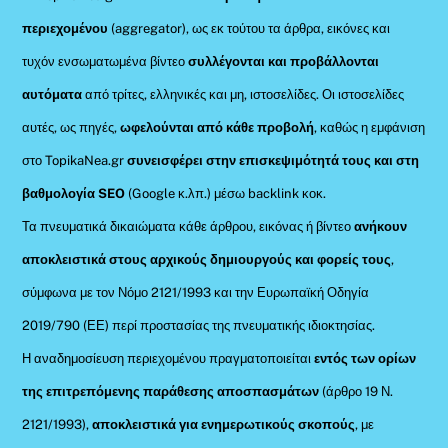
περιεχομένου
(aggregator), ως εκ τούτου τα άρθρα, εικόνες και
τυχόν ενσωματωμένα βίντεο
συλλέγονται και προβάλλονται
αυτόματα
από τρίτες, ελληνικές και μη, ιστοσελίδες. Οι ιστοσελίδες
αυτές, ως πηγές,
ωφελούνται από κάθε προβολή
, καθώς η εμφάνιση
στο TopikaNea.gr
συνεισφέρει στην επισκεψιμότητά τους και στη
βαθμολογία SEO
(Google κ.λπ.) μέσω backlink κοκ.
Τα πνευματικά δικαιώματα κάθε άρθρου, εικόνας ή βίντεο
ανήκουν
αποκλειστικά στους αρχικούς δημιουργούς και φορείς τους
,
σύμφωνα με τον Νόμο 2121/1993 και την Ευρωπαϊκή Οδηγία
2019/790 (ΕΕ) περί προστασίας της πνευματικής ιδιοκτησίας.
Η αναδημοσίευση περιεχομένου πραγματοποιείται
εντός των ορίων
της επιτρεπόμενης παράθεσης αποσπασμάτων
(άρθρο 19 Ν.
2121/1993),
αποκλειστικά για ενημερωτικούς σκοπούς
, με