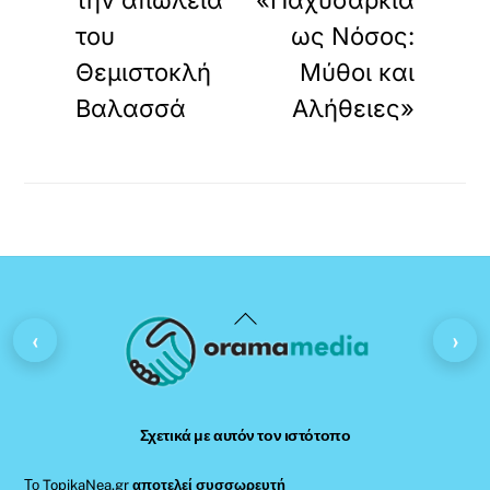
την απώλεια
«Παχυσαρκία
του
ως Νόσος:
Θεμιστοκλή
Μύθοι και
Βαλασσά
Αλήθειες»
Back
‹
›
To
Top
Σχετικά με αυτόν τον ιστότοπο
Το TopikaNea.gr
αποτελεί συσσωρευτή