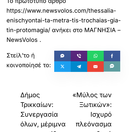
Το πρωτότυπο άρθρο
https://www.newsvolos.com/thessalia-
enischyontai-ta-metra-tis-trochaias-gia-
tin-protomagia/
ανήκει στο
ΜΑΓΝΗΣΙΑ –
NewsVolos
.
«
»
ΠΡΟΗΓΟΥΜΕΝΟ
ΕΠΟΜΕΝΟ
Δήμος
«Μύλος των
Τρικκαίων:
Ξωτικών»:
Συνεργασία
Ισχυρό
όλων, μέριμνα
πλεόνασμα