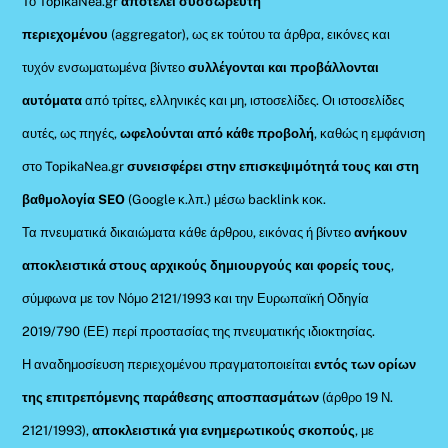
Το TopikaNea.gr
αποτελεί συσσωρευτή
περιεχομένου
(aggregator), ως εκ τούτου τα άρθρα, εικόνες και
τυχόν ενσωματωμένα βίντεο
συλλέγονται και προβάλλονται
αυτόματα
από τρίτες, ελληνικές και μη, ιστοσελίδες. Οι ιστοσελίδες
αυτές, ως πηγές,
ωφελούνται από κάθε προβολή
, καθώς η εμφάνιση
στο TopikaNea.gr
συνεισφέρει στην επισκεψιμότητά τους και στη
βαθμολογία SEO
(Google κ.λπ.) μέσω backlink κοκ.
Τα πνευματικά δικαιώματα κάθε άρθρου, εικόνας ή βίντεο
ανήκουν
αποκλειστικά στους αρχικούς δημιουργούς και φορείς τους
,
σύμφωνα με τον Νόμο 2121/1993 και την Ευρωπαϊκή Οδηγία
2019/790 (ΕΕ) περί προστασίας της πνευματικής ιδιοκτησίας.
Η αναδημοσίευση περιεχομένου πραγματοποιείται
εντός των ορίων
της επιτρεπόμενης παράθεσης αποσπασμάτων
(άρθρο 19 Ν.
2121/1993),
αποκλειστικά για ενημερωτικούς σκοπούς
, με