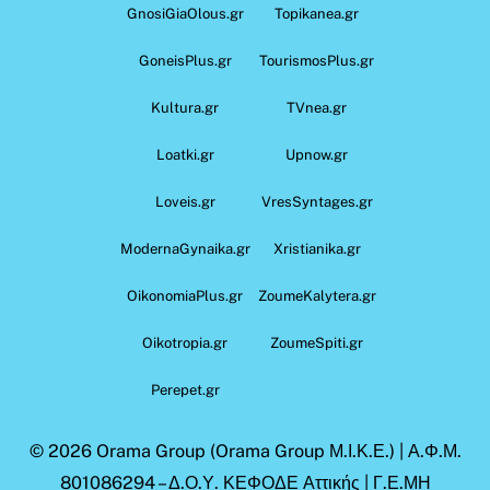
GnosiGiaOlous.gr
Topikanea.gr
GoneisPlus.gr
TourismosPlus.gr
Kultura.gr
TVnea.gr
Loatki.gr
Upnow.gr
Loveis.gr
VresSyntages.gr
ModernaGynaika.gr
Xristianika.gr
OikonomiaPlus.gr
ZoumeKalytera.gr
Oikotropia.gr
ZoumeSpiti.gr
Perepet.gr
© 2026
Orama Group
(Orama Group Μ.Ι.Κ.Ε.) | Α.Φ.Μ.
801086294 – Δ.Ο.Υ. ΚΕΦΟΔΕ Αττικής | Γ.Ε.ΜΗ