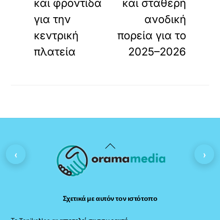
και φροντίδα
και σταθερή
για την
ανοδική
κεντρική
πορεία για το
πλατεία
2025–2026
Back
‹
›
To
Top
Σχετικά με αυτόν τον ιστότοπο