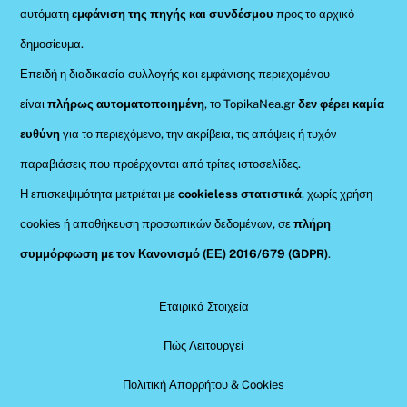
αυτόματη
εμφάνιση της πηγής και συνδέσμου
προς το αρχικό
δημοσίευμα.
Επειδή η διαδικασία συλλογής και εμφάνισης περιεχομένου
είναι
πλήρως αυτοματοποιημένη
, το TopikaNea.gr
δεν φέρει καμία
ευθύνη
για το περιεχόμενο, την ακρίβεια, τις απόψεις ή τυχόν
παραβιάσεις που προέρχονται από τρίτες ιστοσελίδες.
Η επισκεψιμότητα μετριέται με
cookieless στατιστικά
, χωρίς χρήση
cookies ή αποθήκευση προσωπικών δεδομένων, σε
πλήρη
συμμόρφωση με τον Κανονισμό (ΕΕ) 2016/679 (GDPR)
.
Εταιρικά Στοιχεία
Πώς Λειτουργεί
Πολιτική Απορρήτου & Cookies