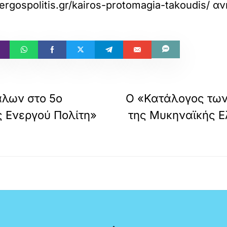
rgospolitis.gr/kairos-protomagia-takoudis/
αν
άλων στο 5ο
Ο «Κατάλογος των
ς Ενεργού Πολίτη»
της Μυκηναϊκής Ε