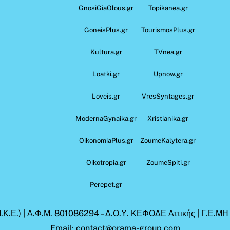
GnosiGiaOlous.gr
Topikanea.gr
GoneisPlus.gr
TourismosPlus.gr
Kultura.gr
TVnea.gr
Loatki.gr
Upnow.gr
Loveis.gr
VresSyntages.gr
ModernaGynaika.gr
Xristianika.gr
OikonomiaPlus.gr
ZoumeKalytera.gr
Oikotropia.gr
ZoumeSpiti.gr
Perepet.gr
.Κ.Ε.) | Α.Φ.Μ. 801086294 – Δ.Ο.Υ. ΚΕΦΟΔΕ Αττικής | Γ.Ε.Μ
Email: contact@orama-group.com