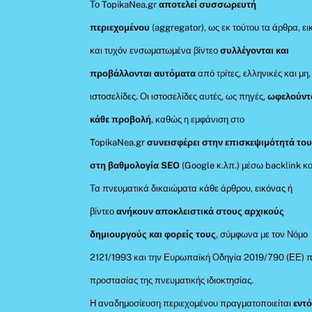
Το TopikaNea.gr
αποτελεί συσσωρευτή
περιεχομένου
(aggregator), ως εκ τούτου τα άρθρα, ει
και τυχόν ενσωματωμένα βίντεο
συλλέγονται και
προβάλλονται αυτόματα
από τρίτες, ελληνικές και μη,
ιστοσελίδες. Οι ιστοσελίδες αυτές, ως πηγές,
ωφελούντ
κάθε προβολή
, καθώς η εμφάνιση στο
TopikaNea.gr
συνεισφέρει στην επισκεψιμότητά του
στη βαθμολογία SEO
(Google κ.λπ.) μέσω backlink κο
Τα πνευματικά δικαιώματα κάθε άρθρου, εικόνας ή
βίντεο
ανήκουν αποκλειστικά στους αρχικούς
δημιουργούς και φορείς τους
, σύμφωνα με τον Νόμο
2121/1993 και την Ευρωπαϊκή Οδηγία 2019/790 (ΕΕ) π
προστασίας της πνευματικής ιδιοκτησίας.
Η αναδημοσίευση περιεχομένου πραγματοποιείται
εντ