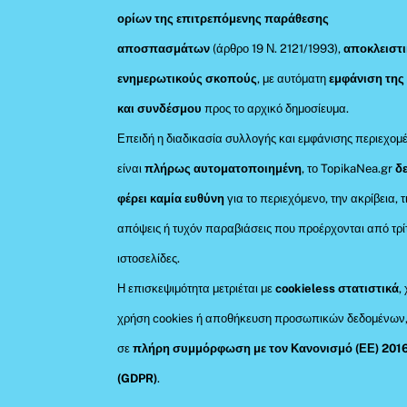
ορίων της επιτρεπόμενης παράθεσης
αποσπασμάτων
(άρθρο 19 Ν. 2121/1993),
αποκλειστι
ενημερωτικούς σκοπούς
, με αυτόματη
εμφάνιση της
και συνδέσμου
προς το αρχικό δημοσίευμα.
Επειδή η διαδικασία συλλογής και εμφάνισης περιεχομ
είναι
πλήρως αυτοματοποιημένη
, το TopikaNea.gr
δ
φέρει καμία ευθύνη
για το περιεχόμενο, την ακρίβεια, τ
απόψεις ή τυχόν παραβιάσεις που προέρχονται από τρί
ιστοσελίδες.
Η επισκεψιμότητα μετριέται με
cookieless στατιστικά
,
χρήση cookies ή αποθήκευση προσωπικών δεδομένων
σε
πλήρη συμμόρφωση με τον Κανονισμό (ΕΕ) 201
(GDPR)
.