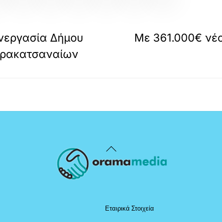
νεργασία Δήμου
Με 361.000€ νέ
αρακατσαναίων
Back
To
Top
Εταιρικά Στοιχεία