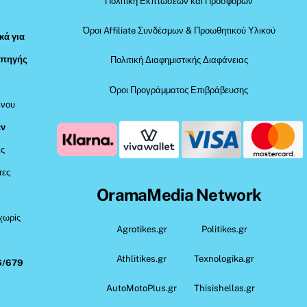
Πολιτική Εκπτώσεων και Προσφορών
Όροι Affiliate Συνδέσμων & Προωθητικού Υλικού
κά για
 πηγής
Πολιτική Διαφημιστικής Διαφάνειας
Όροι Προγράμματος Επιβράβευσης
ένου
εν
ις
τες
OramaMedia Network
 χωρίς
Agrotikes.gr
Politikes.gr
,
Athlitikes.gr
Texnologika.gr
6/679
AutoMotoPlus.gr
Thisishellas.gr