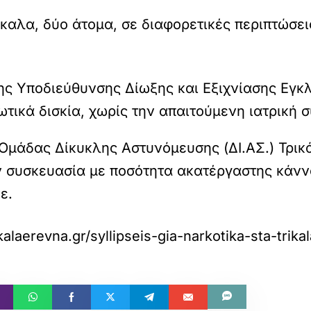
καλα, δύο άτομα, σε διαφορετικές περιπτώσει
της Υποδιεύθυνσης Δίωξης και Εξιχνίασης Εγ
κωτικά δισκία, χωρίς την απαιτούμενη ιατρική
 Ομάδας Δίκυκλης Αστυνόμευσης (ΔΙ.ΑΣ.) Τρικ
ν συσκευασία με ποσότητα ακατέργαστης κάν
ε.
kalaerevna.gr/syllipseis-gia-narkotika-sta-trikal