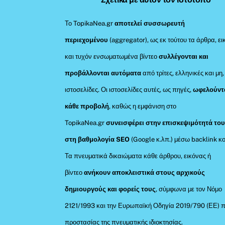
Το TopikaNea.gr
αποτελεί συσσωρευτή
περιεχομένου
(aggregator), ως εκ τούτου τα άρθρα, ει
και τυχόν ενσωματωμένα βίντεο
συλλέγονται και
προβάλλονται αυτόματα
από τρίτες, ελληνικές και μη,
ιστοσελίδες. Οι ιστοσελίδες αυτές, ως πηγές,
ωφελούντ
κάθε προβολή
, καθώς η εμφάνιση στο
TopikaNea.gr
συνεισφέρει στην επισκεψιμότητά του
στη βαθμολογία SEO
(Google κ.λπ.) μέσω backlink κο
Τα πνευματικά δικαιώματα κάθε άρθρου, εικόνας ή
βίντεο
ανήκουν αποκλειστικά στους αρχικούς
δημιουργούς και φορείς τους
, σύμφωνα με τον Νόμο
2121/1993 και την Ευρωπαϊκή Οδηγία 2019/790 (ΕΕ) π
προστασίας της πνευματικής ιδιοκτησίας.