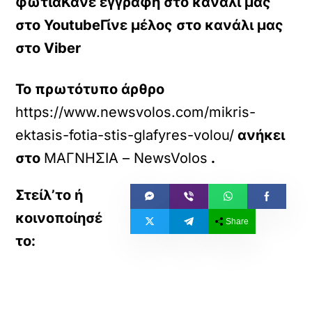
φωτιάΚάνε εγγραφή στο κανάλι μας
στο
YoutubeΓίνε μέλος στο κανάλι μας
στο
Viber
Το πρωτότυπο άρθρο
https://www.newsvolos.com/mikris-
ektasis-fotia-stis-glafyres-volou/
ανήκει
στο
ΜΑΓΝΗΣΙΑ – NewsVolos
.
Share
«
»
ΠΡΟΗΓΟΥΜΕΝΟ
ΕΠΟΜΕΝΟ