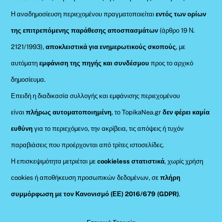
Η αναδημοσίευση περιεχομένου πραγματοποιείται
εντός των ορίων
της επιτρεπόμενης παράθεσης αποσπασμάτων
(άρθρο 19 Ν.
2121/1993),
αποκλειστικά για ενημερωτικούς σκοπούς
, με
αυτόματη
εμφάνιση της πηγής και συνδέσμου
προς το αρχικό
δημοσίευμα.
Επειδή η διαδικασία συλλογής και εμφάνισης περιεχομένου
είναι
πλήρως αυτοματοποιημένη
, το TopikaNea.gr
δεν φέρει καμία
ευθύνη
για το περιεχόμενο, την ακρίβεια, τις απόψεις ή τυχόν
παραβιάσεις που προέρχονται από τρίτες ιστοσελίδες.
Η επισκεψιμότητα μετριέται με
cookieless στατιστικά
, χωρίς χρήση
cookies ή αποθήκευση προσωπικών δεδομένων, σε
πλήρη
συμμόρφωση με τον Κανονισμό (ΕΕ) 2016/679 (GDPR)
.