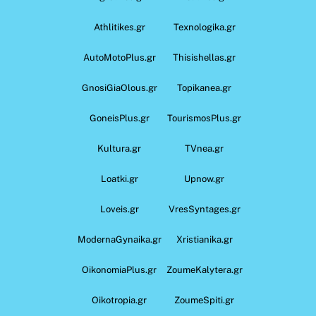
Athlitikes.gr
Texnologika.gr
AutoMotoPlus.gr
Thisishellas.gr
GnosiGiaOlous.gr
Topikanea.gr
GoneisPlus.gr
TourismosPlus.gr
Kultura.gr
TVnea.gr
Loatki.gr
Upnow.gr
Loveis.gr
VresSyntages.gr
ModernaGynaika.gr
Xristianika.gr
OikonomiaPlus.gr
ZoumeKalytera.gr
Oikotropia.gr
ZoumeSpiti.gr