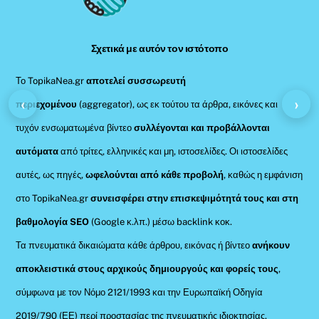
Top
Σχετικά με αυτόν τον ιστότοπο
Το TopikaNea.gr
αποτελεί συσσωρευτή
‹
›
περιεχομένου
(aggregator), ως εκ τούτου τα άρθρα, εικόνες και
τυχόν ενσωματωμένα βίντεο
συλλέγονται και προβάλλονται
αυτόματα
από τρίτες, ελληνικές και μη, ιστοσελίδες. Οι ιστοσελίδες
αυτές, ως πηγές,
ωφελούνται από κάθε προβολή
, καθώς η εμφάνιση
στο TopikaNea.gr
συνεισφέρει στην επισκεψιμότητά τους και στη
βαθμολογία SEO
(Google κ.λπ.) μέσω backlink κοκ.
Τα πνευματικά δικαιώματα κάθε άρθρου, εικόνας ή βίντεο
ανήκουν
αποκλειστικά στους αρχικούς δημιουργούς και φορείς τους
,
σύμφωνα με τον Νόμο 2121/1993 και την Ευρωπαϊκή Οδηγία
2019/790 (ΕΕ) περί προστασίας της πνευματικής ιδιοκτησίας.