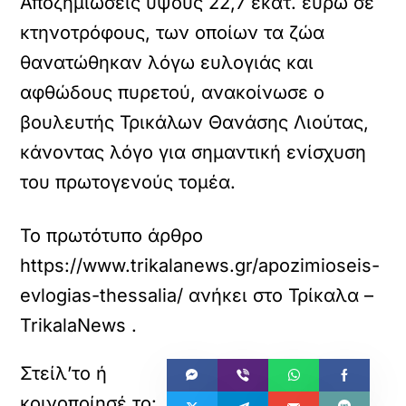
Αποζημιώσεις ύψους 22,7 εκατ. ευρώ σε
κτηνοτρόφους, των οποίων τα ζώα
θανατώθηκαν λόγω ευλογιάς και
αφθώδους πυρετού, ανακοίνωσε ο
βουλευτής Τρικάλων Θανάσης Λιούτας,
κάνοντας λόγο για σημαντική ενίσχυση
του πρωτογενούς τομέα.
Το πρωτότυπο άρθρο
https://www.trikalanews.gr/apozimioseis-
evlogias-thessalia/
ανήκει στο
Τρίκαλα –
TrikalaNews
.