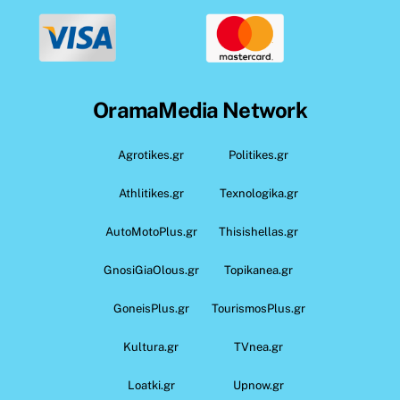
OramaMedia Network
Agrotikes.gr
Politikes.gr
Athlitikes.gr
Texnologika.gr
AutoMotoPlus.gr
Thisishellas.gr
GnosiGiaOlous.gr
Topikanea.gr
GoneisPlus.gr
TourismosPlus.gr
Kultura.gr
TVnea.gr
Loatki.gr
Upnow.gr