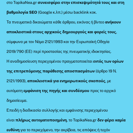
στο TopikaNea.gr
συνεισφέρει στην επισκεψιμότητά τους και στη
βαθμολογία SEO
(Google κ.λπ.) μέσω backlink κοκ.
Τα πνευματικά δικαιώματα κάθε άρθρου, εικόνας ή βίντεο
ανήκουν
αποκλειστικά στους αρχικούς δημιουργούς και φορείς τους
,
σύμφωνα με τον Νόμο 2121/1993 και την Ευρωπαϊκή Οδηγία
2019/790 (ΕΕ) περί προστασίας της πνευματικής ιδιοκτησίας.
Η αναδημοσίευση περιεχομένου πραγματοποιείται
εντός των ορίων
της επιτρεπόμενης παράθεσης αποσπασμάτων
(άρθρο 19 Ν.
2121/1993),
αποκλειστικά για ενημερωτικούς σκοπούς
, με
αυτόματη
εμφάνιση της πηγής και συνδέσμου
προς το αρχικό
δημοσίευμα.
Επειδή η διαδικασία συλλογής και εμφάνισης περιεχομένου
είναι
πλήρως αυτοματοποιημένη
, το TopikaNea.gr
δεν φέρει καμία
ευθύνη
για το περιεχόμενο, την ακρίβεια, τις απόψεις ή τυχόν