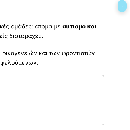
›
ακές ομάδες: άτομα με
αυτισμό και
ίς διαταραχές.
ν οικογενειών και των φροντιστών
 ωφελούμενων.