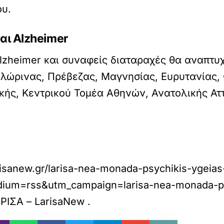
ου.
αι Alzheimer
lzheimer και συναφείς διαταραχές θα αναπτυ
λώρινας, Πρέβεζας, Μαγνησίας, Ευρυτανίας,
κής, Κεντρικού Τομέα Αθηνών, Ανατολικής Ατ
risanew.gr/larisa-nea-monada-psychikis-ygeia
ium=rss&utm_campaign=larisa-nea-monada-psy
ΡΙΣΑ – LarisaNew
.