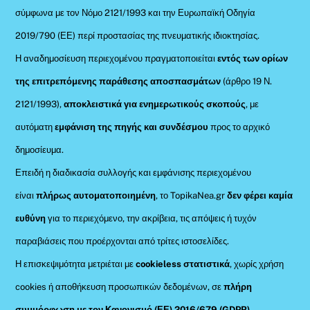
σύμφωνα με τον Νόμο 2121/1993 και την Ευρωπαϊκή Οδηγία
2019/790 (ΕΕ) περί προστασίας της πνευματικής ιδιοκτησίας.
Η αναδημοσίευση περιεχομένου πραγματοποιείται
εντός των ορίων
της επιτρεπόμενης παράθεσης αποσπασμάτων
(άρθρο 19 Ν.
2121/1993),
αποκλειστικά για ενημερωτικούς σκοπούς
, με
αυτόματη
εμφάνιση της πηγής και συνδέσμου
προς το αρχικό
δημοσίευμα.
Επειδή η διαδικασία συλλογής και εμφάνισης περιεχομένου
είναι
πλήρως αυτοματοποιημένη
, το TopikaNea.gr
δεν φέρει καμία
ευθύνη
για το περιεχόμενο, την ακρίβεια, τις απόψεις ή τυχόν
παραβιάσεις που προέρχονται από τρίτες ιστοσελίδες.
Η επισκεψιμότητα μετριέται με
cookieless στατιστικά
, χωρίς χρήση
cookies ή αποθήκευση προσωπικών δεδομένων, σε
πλήρη
συμμόρφωση με τον Κανονισμό (ΕΕ) 2016/679 (GDPR)
.