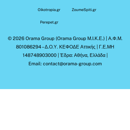
Oikotropia.gr
ZoumeSpiti.gr
Perepet.gr
© 2026
Orama Group
(Orama Group Μ.Ι.Κ.Ε.) | Α.Φ.Μ.
801086294 – Δ.Ο.Υ. ΚΕΦΟΔΕ Αττικής | Γ.Ε.ΜΗ
148748903000 | Έδρα: Αθήνα, Ελλάδα |
Email: contact@orama-group.com