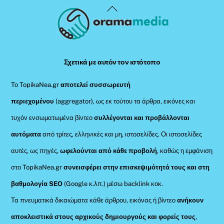
Back
To
Top
Σχετικά με αυτόν τον ιστότοπο
Το TopikaNea.gr
αποτελεί συσσωρευτή
περιεχομένου
(aggregator), ως εκ τούτου τα άρθρα, εικόνες και
τυχόν ενσωματωμένα βίντεο
συλλέγονται και προβάλλονται
αυτόματα
από τρίτες, ελληνικές και μη, ιστοσελίδες. Οι ιστοσελίδες
αυτές, ως πηγές,
ωφελούνται από κάθε προβολή
, καθώς η εμφάνιση
στο TopikaNea.gr
συνεισφέρει στην επισκεψιμότητά τους και στη
βαθμολογία SEO
(Google κ.λπ.) μέσω backlink κοκ.
Τα πνευματικά δικαιώματα κάθε άρθρου, εικόνας ή βίντεο
ανήκουν
αποκλειστικά στους αρχικούς δημιουργούς και φορείς τους
,