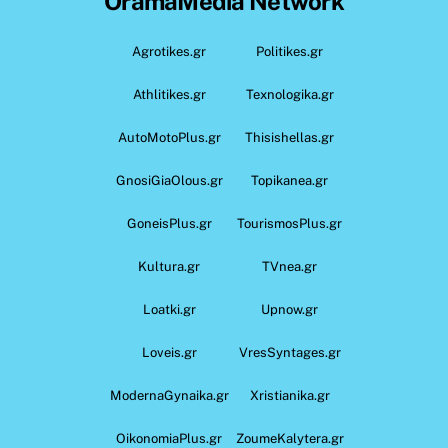
OramaMedia Network
Agrotikes.gr
Politikes.gr
Athlitikes.gr
Texnologika.gr
AutoMotoPlus.gr
Thisishellas.gr
GnosiGiaOlous.gr
Topikanea.gr
GoneisPlus.gr
TourismosPlus.gr
Kultura.gr
TVnea.gr
Loatki.gr
Upnow.gr
Loveis.gr
VresSyntages.gr
ModernaGynaika.gr
Xristianika.gr
OikonomiaPlus.gr
ZoumeKalytera.gr