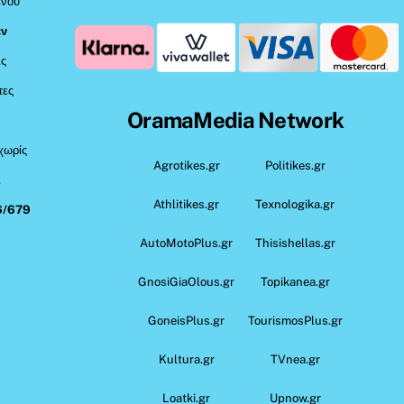
ένου
εν
ις
τες
OramaMedia Network
 χωρίς
Agrotikes.gr
Politikes.gr
,
Athlitikes.gr
Texnologika.gr
6/679
AutoMotoPlus.gr
Thisishellas.gr
GnosiGiaOlous.gr
Topikanea.gr
GoneisPlus.gr
TourismosPlus.gr
Kultura.gr
TVnea.gr
Loatki.gr
Upnow.gr