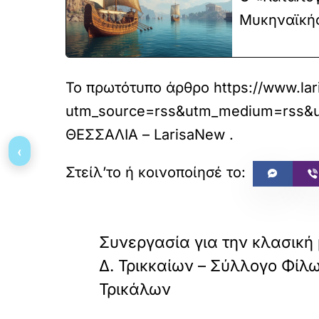
Μυκηναϊκής
Το πρωτότυπο άρθρο
https://www.la
utm_source=rss&utm_medium=rss&utm
ΘΕΣΣΑΛΙΑ – LarisaNew
.
‹
«
ΠΡΟΗΓΟΥΜΕΝΟ
Συνεργασία για την κλασική
Δ. Τρικκαίων – Σύλλογο Φίλ
Τρικάλων