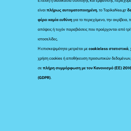
Επειδή η διαδικασία συλλογής και εμφάνισης περιεχομ
είναι
πλήρως αυτοματοποιημένη
, το TopikaNea.gr
δ
φέρει καμία ευθύνη
για το περιεχόμενο, την ακρίβεια, τ
απόψεις ή τυχόν παραβιάσεις που προέρχονται από τρί
ιστοσελίδες.
Η επισκεψιμότητα μετριέται με
cookieless στατιστικά
,
χρήση cookies ή αποθήκευση προσωπικών δεδομένων
σε
πλήρη συμμόρφωση με τον Κανονισμό (ΕΕ) 201
(GDPR)
.