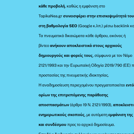
κάθε προβολή
, καθώς η εμφάνιση στο
TopikaNea.gr
συνεισφέρει στην επισκεψιμότητά του
στη βαθμολογία SEO
(Google κ.λπ.) μέσω backlink κο
Τα πνευματικά δικαιώματα κάθε άρθρου, εικόνας ή
βίντεο
ανήκουν αποκλειστικά στους αρχικούς
δημιουργούς και φορείς τους
, σύμφωνα με τον Νόμο
2121/1993 και την Ευρωπαϊκή Οδηγία 2019/790 (ΕΕ) π
προστασίας της πνευματικής ιδιοκτησίας.
Η αναδημοσίευση περιεχομένου πραγματοποιείται
εντ
ορίων της επιτρεπόμενης παράθεσης
αποσπασμάτων
(άρθρο 19 Ν. 2121/1993),
αποκλειστι
ενημερωτικούς σκοπούς
, με αυτόματη
εμφάνιση της
και συνδέσμου
προς το αρχικό δημοσίευμα.