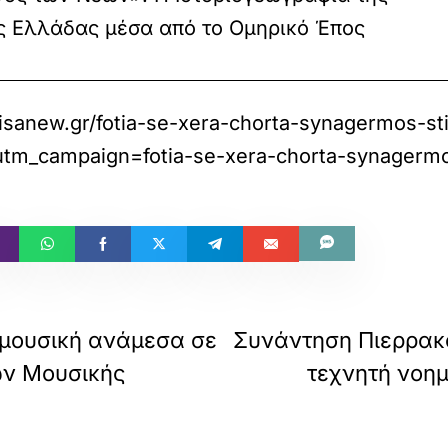
 Ελλάδας μέσα από το Ομηρικό Έπος
risanew.gr/fotia-se-xera-chorta-synagermos-sti
_campaign=fotia-se-xera-chorta-synagermos
 μουσική ανάμεσα σε
Συνάντηση Πιερρακά
ων Μουσικής
τεχνητή νοη