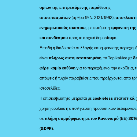
ορίων της επιτρεπόμενης παράθεσης
αποσπασμάτων
(άρθρο 19 Ν. 2121/1993),
αποκλειστι
ενημερωτικούς σκοπούς
, με αυτόματη
εμφάνιση της
και συνδέσμου
προς το αρχικό δημοσίευμα.
Επειδή η διαδικασία συλλογής και εμφάνισης περιεχομ
είναι
πλήρως αυτοματοποιημένη
, το TopikaNea.gr
δ
φέρει καμία ευθύνη
για το περιεχόμενο, την ακρίβεια, τ
απόψεις ή τυχόν παραβιάσεις που προέρχονται από τρί
ιστοσελίδες.
Η επισκεψιμότητα μετριέται με
cookieless στατιστικά
,
χρήση cookies ή αποθήκευση προσωπικών δεδομένων
σε
πλήρη συμμόρφωση με τον Κανονισμό (ΕΕ) 201
(GDPR)
.