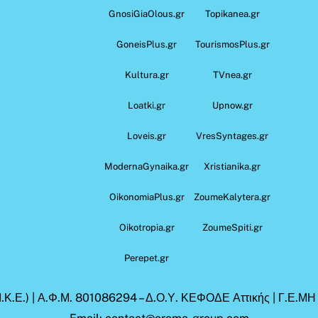
GnosiGiaOlous.gr
Topikanea.gr
GoneisPlus.gr
TourismosPlus.gr
Kultura.gr
TVnea.gr
Loatki.gr
Upnow.gr
Loveis.gr
VresSyntages.gr
ModernaGynaika.gr
Xristianika.gr
OikonomiaPlus.gr
ZoumeKalytera.gr
Oikotropia.gr
ZoumeSpiti.gr
Perepet.gr
.Κ.Ε.) | Α.Φ.Μ. 801086294 – Δ.Ο.Υ. ΚΕΦΟΔΕ Αττικής | Γ.Ε.Μ