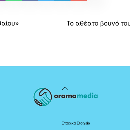
θαίου»
Το αθέατο βουνό του
Back
To
Top
Εταιρικά Στοιχεία