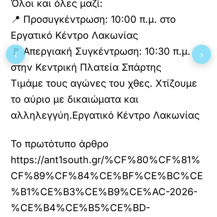
Όλοι και όλες μαζί:
📍 Προσυγκέντρωση: 10:00 π.μ. στο
Εργατικό Κέντρο Λακωνίας
🚩 Απεργιακή Συγκέντρωση: 10:30 π.μ.
‹
›
στην Κεντρική Πλατεία Σπάρτης
Τιμάμε τους αγώνες του χθες. Χτίζουμε
το αύριο με δικαιώματα και
αλληλεγγύη.Εργατικό Κέντρο Λακωνίας
Το πρωτότυπο άρθρο
https://ant1south.gr/%CF%80%CF%81%
CF%89%CF%84%CE%BF%CE%BC%CE
%B1%CE%B3%CE%B9%CE%AC-2026-
%CE%B4%CE%B5%CE%BD-