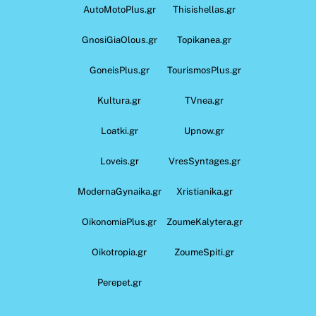
AutoMotoPlus.gr
Thisishellas.gr
GnosiGiaOlous.gr
Topikanea.gr
GoneisPlus.gr
TourismosPlus.gr
Kultura.gr
TVnea.gr
Loatki.gr
Upnow.gr
Loveis.gr
VresSyntages.gr
ModernaGynaika.gr
Xristianika.gr
OikonomiaPlus.gr
ZoumeKalytera.gr
Oikotropia.gr
ZoumeSpiti.gr
Perepet.gr