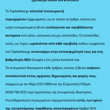
Σχετικά με αυτόν τον ιστότοπο
Το TopikaNea.gr
αποτελεί συσσωρευτή
περιεχομένου
(aggregator), ως εκ τούτου τα άρθρα, εικόνες και
τυχόν ενσωματωμένα βίντεο
συλλέγονται και προβάλλονται
αυτόματα
από τρίτες, ελληνικές και μη, ιστοσελίδες. Οι ιστοσελίδες
αυτές, ως πηγές,
ωφελούνται από κάθε προβολή
, καθώς η εμφάνιση
στο TopikaNea.gr
συνεισφέρει στην επισκεψιμότητά τους και στη
βαθμολογία SEO
(Google κ.λπ.) μέσω backlink κοκ.
Τα πνευματικά δικαιώματα κάθε άρθρου, εικόνας ή βίντεο
ανήκουν
αποκλειστικά στους αρχικούς δημιουργούς και φορείς τους
,
σύμφωνα με τον Νόμο 2121/1993 και την Ευρωπαϊκή Οδηγία
2019/790 (ΕΕ) περί προστασίας της πνευματικής ιδιοκτησίας.
Η αναδημοσίευση περιεχομένου πραγματοποιείται
εντός των ορίων
της επιτρεπόμενης παράθεσης αποσπασμάτων
(άρθρο 19 Ν.