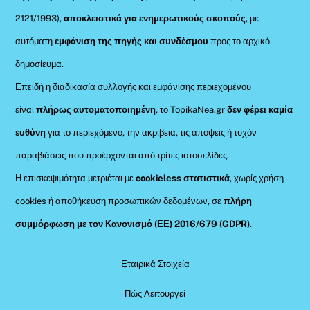
2121/1993),
αποκλειστικά για ενημερωτικούς σκοπούς
, με
αυτόματη
εμφάνιση της πηγής και συνδέσμου
προς το αρχικό
δημοσίευμα.
Επειδή η διαδικασία συλλογής και εμφάνισης περιεχομένου
είναι
πλήρως αυτοματοποιημένη
, το TopikaNea.gr
δεν φέρει καμία
ευθύνη
για το περιεχόμενο, την ακρίβεια, τις απόψεις ή τυχόν
παραβιάσεις που προέρχονται από τρίτες ιστοσελίδες.
Η επισκεψιμότητα μετριέται με
cookieless στατιστικά
, χωρίς χρήση
cookies ή αποθήκευση προσωπικών δεδομένων, σε
πλήρη
συμμόρφωση με τον Κανονισμό (ΕΕ) 2016/679 (GDPR)
.
Εταιρικά Στοιχεία
Πώς Λειτουργεί