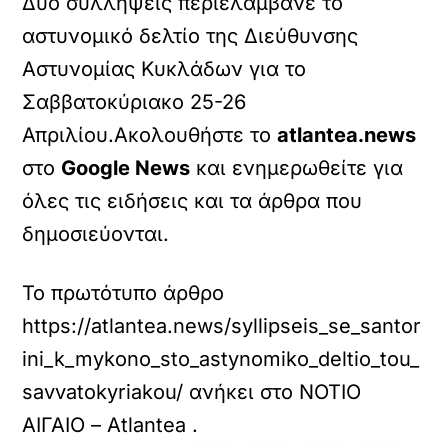
Δύο συλλήψεις περιελάμβανε το
αστυνομικό δελτίο της Διεύθυνσης
Αστυνομίας Κυκλάδων για το
Σαββατοκύριακο 25-26
Απριλίου.Ακολουθήστε το
atlantea.news
στο
Google News
και ενημερωθείτε για
όλες τις ειδήσεις και τα άρθρα που
δημοσιεύονται.
Το πρωτότυπο άρθρο
https://atlantea.news/syllipseis_se_santor
ini_k_mykono_sto_astynomiko_deltio_tou_
savvatokyriakou/
ανήκει στο
ΝΟΤΙΟ
ΑΙΓΑΙΟ – Atlantea
.