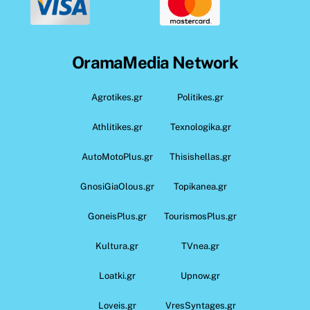
OramaMedia Network
Agrotikes.gr
Politikes.gr
Athlitikes.gr
Texnologika.gr
AutoMotoPlus.gr
Thisishellas.gr
GnosiGiaOlous.gr
Topikanea.gr
GoneisPlus.gr
TourismosPlus.gr
Kultura.gr
TVnea.gr
Loatki.gr
Upnow.gr
Loveis.gr
VresSyntages.gr