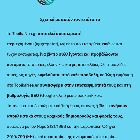
Top
Σχετικά με αυτόν τον ιστότοπο
Το TopikaNea.gr
αποτελεί συσσωρευτή
περιεχομένου
(aggregator), ως εκ τούτου τα άρθρα, εικόνες και
τυχόν ενσωματωμένα βίντεο
συλλέγονται και προβάλλονται
αυτόματα
από τρίτες, ελληνικές και μη, ιστοσελίδες. Οι ιστοσελίδες
αυτές, ως πηγές,
ωφελούνται από κάθε προβολή
, καθώς η εμφάνιση
στο TopikaNea.gr
συνεισφέρει στην επισκεψιμότητά τους και στη
βαθμολογία SEO
(Google κ.λπ.) μέσω backlink κοκ.
Τα πνευματικά δικαιώματα κάθε άρθρου, εικόνας ή βίντεο
ανήκουν
αποκλειστικά στους αρχικούς δημιουργούς και φορείς τους
,
σύμφωνα με τον Νόμο 2121/1993 και την Ευρωπαϊκή Οδηγία
2019/790 (ΕΕ) περί προστασίας της πνευματικής ιδιοκτησίας.