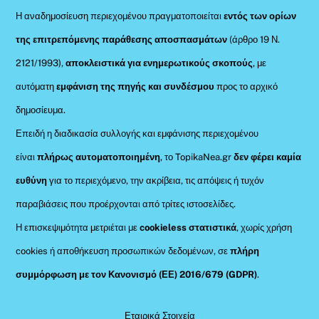
Η αναδημοσίευση περιεχομένου πραγματοποιείται
εντός των ορίων
της επιτρεπόμενης παράθεσης αποσπασμάτων
(άρθρο 19 Ν.
2121/1993),
αποκλειστικά για ενημερωτικούς σκοπούς
, με
αυτόματη
εμφάνιση της πηγής και συνδέσμου
προς το αρχικό
δημοσίευμα.
Επειδή η διαδικασία συλλογής και εμφάνισης περιεχομένου
είναι
πλήρως αυτοματοποιημένη
, το TopikaNea.gr
δεν φέρει καμία
ευθύνη
για το περιεχόμενο, την ακρίβεια, τις απόψεις ή τυχόν
παραβιάσεις που προέρχονται από τρίτες ιστοσελίδες.
Η επισκεψιμότητα μετριέται με
cookieless στατιστικά
, χωρίς χρήση
cookies ή αποθήκευση προσωπικών δεδομένων, σε
πλήρη
συμμόρφωση με τον Κανονισμό (ΕΕ) 2016/679 (GDPR)
.
Εταιρικά Στοιχεία