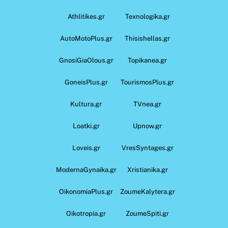
Athlitikes.gr
Texnologika.gr
AutoMotoPlus.gr
Thisishellas.gr
GnosiGiaOlous.gr
Topikanea.gr
GoneisPlus.gr
TourismosPlus.gr
Kultura.gr
TVnea.gr
Loatki.gr
Upnow.gr
Loveis.gr
VresSyntages.gr
ModernaGynaika.gr
Xristianika.gr
OikonomiaPlus.gr
ZoumeKalytera.gr
Oikotropia.gr
ZoumeSpiti.gr