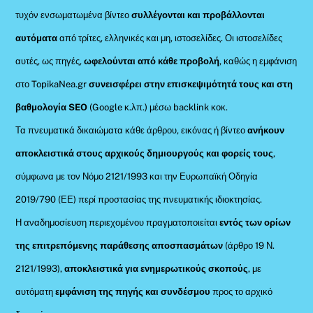
τυχόν ενσωματωμένα βίντεο
συλλέγονται και προβάλλονται
αυτόματα
από τρίτες, ελληνικές και μη, ιστοσελίδες. Οι ιστοσελίδες
αυτές, ως πηγές,
ωφελούνται από κάθε προβολή
, καθώς η εμφάνιση
στο TopikaNea.gr
συνεισφέρει στην επισκεψιμότητά τους και στη
βαθμολογία SEO
(Google κ.λπ.) μέσω backlink κοκ.
Τα πνευματικά δικαιώματα κάθε άρθρου, εικόνας ή βίντεο
ανήκουν
αποκλειστικά στους αρχικούς δημιουργούς και φορείς τους
,
σύμφωνα με τον Νόμο 2121/1993 και την Ευρωπαϊκή Οδηγία
2019/790 (ΕΕ) περί προστασίας της πνευματικής ιδιοκτησίας.
Η αναδημοσίευση περιεχομένου πραγματοποιείται
εντός των ορίων
της επιτρεπόμενης παράθεσης αποσπασμάτων
(άρθρο 19 Ν.
2121/1993),
αποκλειστικά για ενημερωτικούς σκοπούς
, με
αυτόματη
εμφάνιση της πηγής και συνδέσμου
προς το αρχικό