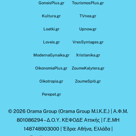
GoneisPlus.gr
TourismosPlus.gr
Kultura.gr
TVnea.gr
Loatki.gr
Upnow.gr
Loveis.gr
VresSyntages.gr
ModernaGynaika.gr
Xristianika.gr
OikonomiaPlus.gr
ZoumeKalytera.gr
Oikotropia.gr
ZoumeSpiti.gr
Perepet.gr
© 2026
Orama Group
(Orama Group Μ.Ι.Κ.Ε.) | Α.Φ.Μ.
801086294 – Δ.Ο.Υ. ΚΕΦΟΔΕ Αττικής | Γ.Ε.ΜΗ
148748903000 | Έδρα: Αθήνα, Ελλάδα |