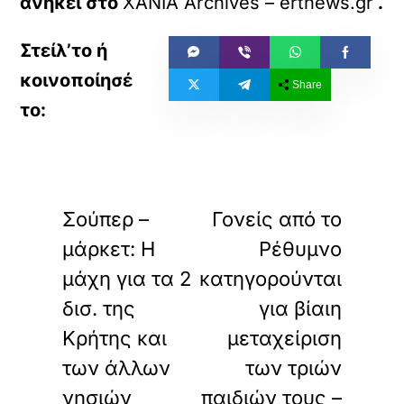
ανήκει στο
ΧΑΝΙΑ Archives – ertnews.gr
.
Share
«
»
ΠΡΟΗΓΟΥΜΕΝΟ
ΕΠΟΜΕΝΟ
Σούπερ –
Γονείς από το
μάρκετ: Η
Ρέθυμνο
μάχη για τα 2
κατηγορούνται
δισ. της
για βίαιη
Κρήτης και
μεταχείριση
των άλλων
των τριών
νησιών
παιδιών τους –