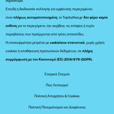
δημοσίευμα.
Επειδή η διαδικασία συλλογής και εμφάνισης περιεχομένου
είναι
πλήρως αυτοματοποιημένη
, το TopikaNea.gr
δεν φέρει καμία
ευθύνη
για το περιεχόμενο, την ακρίβεια, τις απόψεις ή τυχόν
παραβιάσεις που προέρχονται από τρίτες ιστοσελίδες.
Η επισκεψιμότητα μετριέται με
cookieless στατιστικά
, χωρίς χρήση
cookies ή αποθήκευση προσωπικών δεδομένων, σε
πλήρη
συμμόρφωση με τον Κανονισμό (ΕΕ) 2016/679 (GDPR)
.
Εταιρικά Στοιχεία
Πώς Λειτουργεί
Πολιτική Απορρήτου & Cookies
Πολιτική Πλουραλισμού και Διαφάνειας