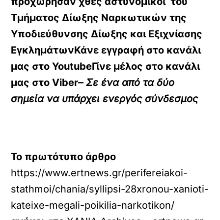
προχώρησαν χθες αστυνομικοί του
Τμήματος Δίωξης Ναρκωτικών της
Υποδιεύθυνσης Δίωξης και Εξιχνίασης
ΕγκλημάτωνΚάνε εγγραφή στο κανάλι
μας στο
YoutubeΓίνε μέλος στο κανάλι
μας στο
Viber
– Σε ένα από τα δύο
σημεία να υπάρχει ενεργός σύνδεσμος
Το πρωτότυπο άρθρο
https://www.ertnews.gr/perifereiakoi-
stathmoi/chania/syllipsi-28xronou-xanioti-
kateixe-megali-poikilia-narkotikon/