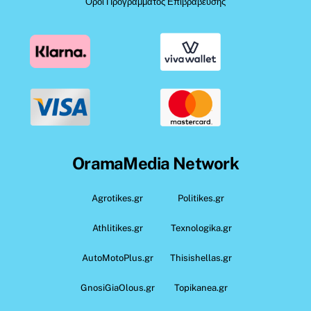
Όροι Προγράμματος Επιβράβευσης
OramaMedia Network
Agrotikes.gr
Politikes.gr
Athlitikes.gr
Texnologika.gr
AutoMotoPlus.gr
Thisishellas.gr
GnosiGiaOlous.gr
Topikanea.gr