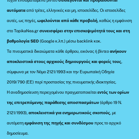
τυχόν ενσωματωμένα βίντεο
συλλέγονται και προβάλλονται
αυτόματα
από τρίτες, ελληνικές και μη, ιστοσελίδες. Οι ιστοσελίδες
αυτές, ως πηγές,
ωφελούνται από κάθε προβολή
, καθώς η εμφάνιση
στο TopikaNea.gr
συνεισφέρει στην επισκεψιμότητά τους και στη
βαθμολογία SEO
(Google κ.λπ.) μέσω backlink κοκ.
Τα πνευματικά δικαιώματα κάθε άρθρου, εικόνας ή βίντεο
ανήκουν
αποκλειστικά στους αρχικούς δημιουργούς και φορείς τους
,
σύμφωνα με τον Νόμο 2121/1993 και την Ευρωπαϊκή Οδηγία
2019/790 (ΕΕ) περί προστασίας της πνευματικής ιδιοκτησίας.
Η αναδημοσίευση περιεχομένου πραγματοποιείται
εντός των ορίων
της επιτρεπόμενης παράθεσης αποσπασμάτων
(άρθρο 19 Ν.
2121/1993),
αποκλειστικά για ενημερωτικούς σκοπούς
, με
αυτόματη
εμφάνιση της πηγής και συνδέσμου
προς το αρχικό
δημοσίευμα.