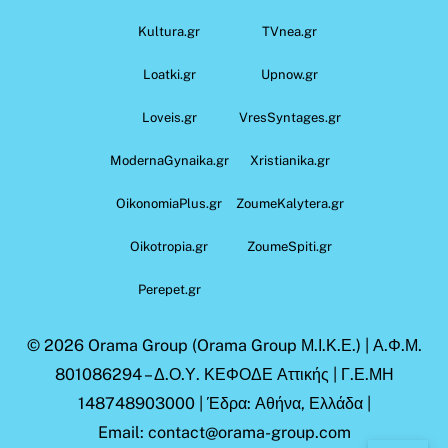
Kultura.gr
TVnea.gr
Loatki.gr
Upnow.gr
Loveis.gr
VresSyntages.gr
ModernaGynaika.gr
Xristianika.gr
OikonomiaPlus.gr
ZoumeKalytera.gr
Oikotropia.gr
ZoumeSpiti.gr
Perepet.gr
© 2026
Orama Group
(Orama Group Μ.Ι.Κ.Ε.) | Α.Φ.Μ.
801086294 – Δ.Ο.Υ. ΚΕΦΟΔΕ Αττικής | Γ.Ε.ΜΗ
148748903000 | Έδρα: Αθήνα, Ελλάδα |
Email: contact@orama-group.com