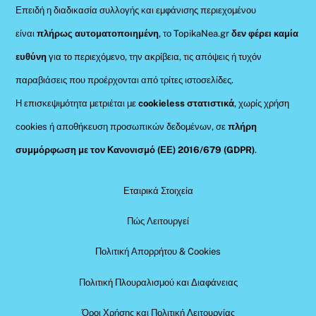
Επειδή η διαδικασία συλλογής και εμφάνισης περιεχομένου
είναι
πλήρως αυτοματοποιημένη
, το TopikaNea.gr
δεν φέρει καμία
ευθύνη
για το περιεχόμενο, την ακρίβεια, τις απόψεις ή τυχόν
παραβιάσεις που προέρχονται από τρίτες ιστοσελίδες.
Η επισκεψιμότητα μετριέται με
cookieless στατιστικά
, χωρίς χρήση
cookies ή αποθήκευση προσωπικών δεδομένων, σε
πλήρη
συμμόρφωση με τον Κανονισμό (ΕΕ) 2016/679 (GDPR)
.
Εταιρικά Στοιχεία
Πώς Λειτουργεί
Πολιτική Απορρήτου & Cookies
Πολιτική Πλουραλισμού και Διαφάνειας
Όροι Χρήσης και Πολιτική Λειτουργίας