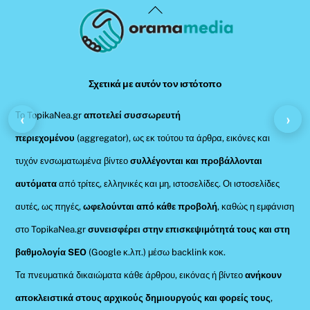
Back
To
Top
Σχετικά με αυτόν τον ιστότοπο
Το TopikaNea.gr
αποτελεί συσσωρευτή
‹
›
περιεχομένου
(aggregator), ως εκ τούτου τα άρθρα, εικόνες και
τυχόν ενσωματωμένα βίντεο
συλλέγονται και προβάλλονται
αυτόματα
από τρίτες, ελληνικές και μη, ιστοσελίδες. Οι ιστοσελίδες
αυτές, ως πηγές,
ωφελούνται από κάθε προβολή
, καθώς η εμφάνιση
στο TopikaNea.gr
συνεισφέρει στην επισκεψιμότητά τους και στη
βαθμολογία SEO
(Google κ.λπ.) μέσω backlink κοκ.
Τα πνευματικά δικαιώματα κάθε άρθρου, εικόνας ή βίντεο
ανήκουν
αποκλειστικά στους αρχικούς δημιουργούς και φορείς τους
,