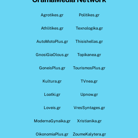
Agrotikes.gr
Politikes.gr
Athlitikes.gr
Texnologika.gr
AutoMotoPlus.gr
Thisishellas.gr
GnosiGiaOlous.gr
Topikanea.gr
GoneisPlus.gr
TourismosPlus.gr
Kultura.gr
TVnea.gr
Loatki.gr
Upnow.gr
Loveis.gr
VresSyntages.gr
ModernaGynaika.gr
Xristianika.gr
OikonomiaPlus.gr
ZoumeKalytera.gr