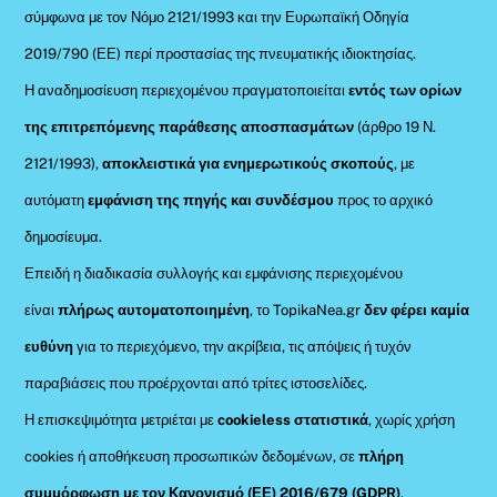
σύμφωνα με τον Νόμο 2121/1993 και την Ευρωπαϊκή Οδηγία
2019/790 (ΕΕ) περί προστασίας της πνευματικής ιδιοκτησίας.
Η αναδημοσίευση περιεχομένου πραγματοποιείται
εντός των ορίων
της επιτρεπόμενης παράθεσης αποσπασμάτων
(άρθρο 19 Ν.
2121/1993),
αποκλειστικά για ενημερωτικούς σκοπούς
, με
αυτόματη
εμφάνιση της πηγής και συνδέσμου
προς το αρχικό
δημοσίευμα.
Επειδή η διαδικασία συλλογής και εμφάνισης περιεχομένου
είναι
πλήρως αυτοματοποιημένη
, το TopikaNea.gr
δεν φέρει καμία
ευθύνη
για το περιεχόμενο, την ακρίβεια, τις απόψεις ή τυχόν
παραβιάσεις που προέρχονται από τρίτες ιστοσελίδες.
Η επισκεψιμότητα μετριέται με
cookieless στατιστικά
, χωρίς χρήση
cookies ή αποθήκευση προσωπικών δεδομένων, σε
πλήρη
συμμόρφωση με τον Κανονισμό (ΕΕ) 2016/679 (GDPR)
.