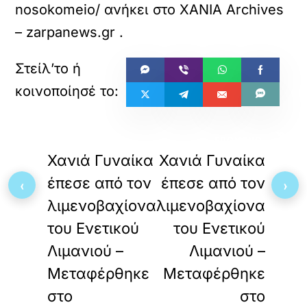
nosokomeio/
ανήκει στο
XANIA Archives
– zarpanews.gr
.
«
»
ΠΡΟΗΓΟΥΜΕΝΟ
ΕΠΟΜΕΝΟ
Χανιά Γυναίκα
Χανιά Γυναίκα
έπεσε από τον
έπεσε από τον
‹
›
λιμενοβαχίονα
λιμενοβαχίονα
του Ενετικού
του Ενετικού
Λιμανιού –
Λιμανιού –
Μεταφέρθηκε
Μεταφέρθηκε
στο
στο