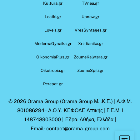
Kultura.gr
TVnea.gr
Loatki.gr
Upnow.gr
Loveis.gr
VresSyntages.gr
ModernaGynaika.gr
Xristianika.gr
OikonomiaPlus.gr
ZoumeKalytera.gr
Oikotropia.gr
ZoumeSpiti.gr
Perepet.gr
© 2026
Orama Group
(Orama Group Μ.Ι.Κ.Ε.) | Α.Φ.Μ.
801086294 – Δ.Ο.Υ. ΚΕΦΟΔΕ Αττικής | Γ.Ε.ΜΗ
148748903000 | Έδρα: Αθήνα, Ελλάδα |
Email: contact@orama-group.com