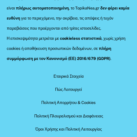
είναι
πλήρως αυτοματοποιημένη
, το TopikaNea.gr
δεν φέρει καμία
ευθύνη
για το περιεχόμενο, την ακρίβεια, τις απόψεις ή τυχόν
παραβιάσεις που προέρχονται από τρίτες ιστοσελίδες.
Η επισκεψιμότητα μετριέται με
cookieless στατιστικά
, χωρίς χρήση
cookies ή αποθήκευση προσωπικών δεδομένων, σε
πλήρη
συμμόρφωση με τον Κανονισμό (ΕΕ) 2016/679 (GDPR)
.
Εταιρικά Στοιχεία
Πώς Λειτουργεί
Πολιτική Απορρήτου & Cookies
Πολιτική Πλουραλισμού και Διαφάνειας
Όροι Χρήσης και Πολιτική Λειτουργίας