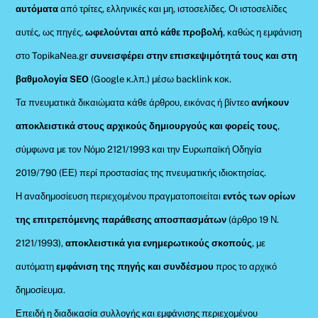
αυτόματα
από τρίτες, ελληνικές και μη, ιστοσελίδες. Οι ιστοσελίδες
αυτές, ως πηγές,
ωφελούνται από κάθε προβολή
, καθώς η εμφάνιση
στο TopikaNea.gr
συνεισφέρει στην επισκεψιμότητά τους και στη
βαθμολογία SEO
(Google κ.λπ.) μέσω backlink κοκ.
Τα πνευματικά δικαιώματα κάθε άρθρου, εικόνας ή βίντεο
ανήκουν
αποκλειστικά στους αρχικούς δημιουργούς και φορείς τους
,
σύμφωνα με τον Νόμο 2121/1993 και την Ευρωπαϊκή Οδηγία
2019/790 (ΕΕ) περί προστασίας της πνευματικής ιδιοκτησίας.
Η αναδημοσίευση περιεχομένου πραγματοποιείται
εντός των ορίων
της επιτρεπόμενης παράθεσης αποσπασμάτων
(άρθρο 19 Ν.
2121/1993),
αποκλειστικά για ενημερωτικούς σκοπούς
, με
αυτόματη
εμφάνιση της πηγής και συνδέσμου
προς το αρχικό
δημοσίευμα.
Επειδή η διαδικασία συλλογής και εμφάνισης περιεχομένου