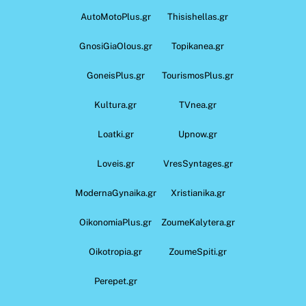
AutoMotoPlus.gr
Thisishellas.gr
GnosiGiaOlous.gr
Topikanea.gr
GoneisPlus.gr
TourismosPlus.gr
Kultura.gr
TVnea.gr
Loatki.gr
Upnow.gr
Loveis.gr
VresSyntages.gr
ModernaGynaika.gr
Xristianika.gr
OikonomiaPlus.gr
ZoumeKalytera.gr
Oikotropia.gr
ZoumeSpiti.gr
Perepet.gr