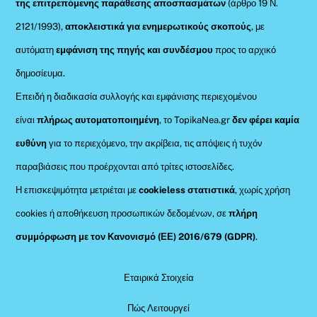
της επιτρεπόμενης παράθεσης αποσπασμάτων
(άρθρο 19 Ν.
2121/1993),
αποκλειστικά για ενημερωτικούς σκοπούς
, με
αυτόματη
εμφάνιση της πηγής και συνδέσμου
προς το αρχικό
δημοσίευμα.
Επειδή η διαδικασία συλλογής και εμφάνισης περιεχομένου
είναι
πλήρως αυτοματοποιημένη
, το TopikaNea.gr
δεν φέρει καμία
ευθύνη
για το περιεχόμενο, την ακρίβεια, τις απόψεις ή τυχόν
παραβιάσεις που προέρχονται από τρίτες ιστοσελίδες.
Η επισκεψιμότητα μετριέται με
cookieless στατιστικά
, χωρίς χρήση
cookies ή αποθήκευση προσωπικών δεδομένων, σε
πλήρη
συμμόρφωση με τον Κανονισμό (ΕΕ) 2016/679 (GDPR)
.
Εταιρικά Στοιχεία
Πώς Λειτουργεί