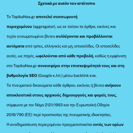
Σχετικά με αυτόν τον ιστότοπο
Το TopikaNea.gr
αποτελεί συσσωρευτή
περιεχομένου
(aggregator), ως εκ τούτου τα άρθρα, εικόνες και
τυχόν ενσωματωμένα βίντεο
συλλέγονται και προβάλλονται
αυτόματα
από τρίτες, ελληνικές και μη, ιστοσελίδες. Οι ιστοσελίδες
αυτές, ως πηγές,
ωφελούνται από κάθε προβολή
, καθώς η εμφάνιση
στο TopikaNea.gr
συνεισφέρει στην επισκεψιμότητά τους και στη
βαθμολογία SEO
(Google κ.λπ.) μέσω backlink κοκ.
Τα πνευματικά δικαιώματα κάθε άρθρου, εικόνας ή βίντεο
ανήκουν
αποκλειστικά στους αρχικούς δημιουργούς και φορείς τους
,
σύμφωνα με τον Νόμο 2121/1993 και την Ευρωπαϊκή Οδηγία
2019/790 (ΕΕ) περί προστασίας της πνευματικής ιδιοκτησίας.
Η αναδημοσίευση περιεχομένου πραγματοποιείται
εντός των ορίων