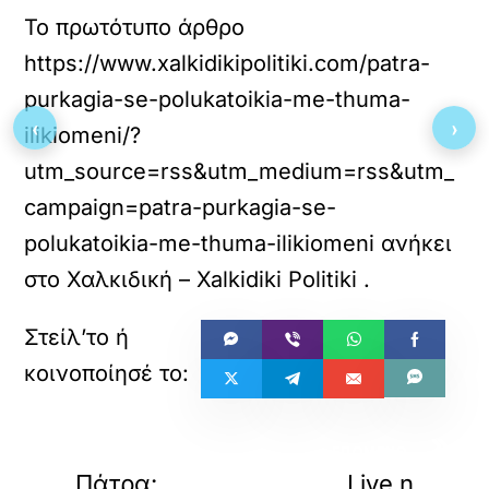
Το πρωτότυπο άρθρο
https://www.xalkidikipolitiki.com/patra-
purkagia-se-polukatoikia-me-thuma-
‹
›
ilikiomeni/?
utm_source=rss&utm_medium=rss&utm_
campaign=patra-purkagia-se-
polukatoikia-me-thuma-ilikiomeni
ανήκει
στο
Χαλκιδική – Xalkidiki Politiki
.
«
»
ΠΡΟΗΓΟΥΜΕΝΟ
ΕΠΟΜΕΝΟ
Πάτρα:
Live η