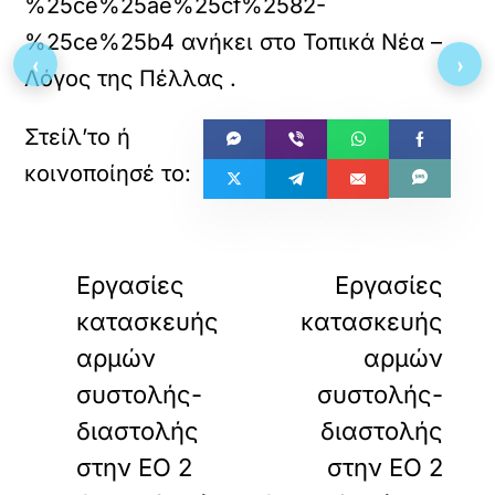
%25ce%25ae%25cf%2582-
%25ce%25b4
ανήκει στο
Τοπικά Νέα –
‹
›
Λόγος της Πέλλας
.
«
»
ΠΡΟΗΓΟΥΜΕΝΟ
ΕΠΟΜΕΝΟ
Εργασίες
Εργασίες
κατασκευής
κατασκευής
αρμών
αρμών
συστολής-
συστολής-
διαστολής
διαστολής
στην ΕΟ 2
στην ΕΟ 2