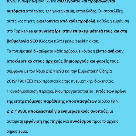
τυχόν ενσωματωμένα βίντεο
συλλέγονται και προβάλλονται
αυτόματα
από τρίτες, ελληνικές και μη, ιστοσελίδες. Οι ιστοσελίδες
αυτές, ως πηγές,
ωφελούνται από κάθε προβολή
, καθώς η εμφάνιση
στο TopikaNea.gr
συνεισφέρει στην επισκεψιμότητά τους και στη
βαθμολογία SEO
(Google κ.λπ.) μέσω backlink κοκ.
Τα πνευματικά δικαιώματα κάθε άρθρου, εικόνας ή βίντεο
ανήκουν
αποκλειστικά στους αρχικούς δημιουργούς και φορείς τους
,
σύμφωνα με τον Νόμο 2121/1993 και την Ευρωπαϊκή Οδηγία
2019/790 (ΕΕ) περί προστασίας της πνευματικής ιδιοκτησίας.
Η αναδημοσίευση περιεχομένου πραγματοποιείται
εντός των ορίων
της επιτρεπόμενης παράθεσης αποσπασμάτων
(άρθρο 19 Ν.
2121/1993),
αποκλειστικά για ενημερωτικούς σκοπούς
, με
αυτόματη
εμφάνιση της πηγής και συνδέσμου
προς το αρχικό
δημοσίευμα.