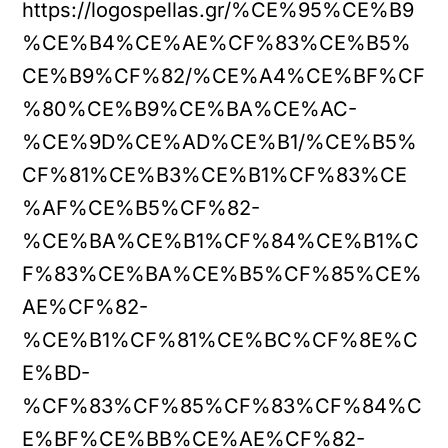
https://logospellas.gr/%CE%95%CE%B9
%CE%B4%CE%AE%CF%83%CE%B5%
CE%B9%CF%82/%CE%A4%CE%BF%CF
%80%CE%B9%CE%BA%CE%AC-
%CE%9D%CE%AD%CE%B1/%CE%B5%
CF%81%CE%B3%CE%B1%CF%83%CE
%AF%CE%B5%CF%82-
%CE%BA%CE%B1%CF%84%CE%B1%C
F%83%CE%BA%CE%B5%CF%85%CE%
AE%CF%82-
%CE%B1%CF%81%CE%BC%CF%8E%C
E%BD-
%CF%83%CF%85%CF%83%CF%84%C
E%BF%CE%BB%CE%AE%CF%82-