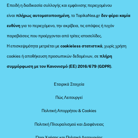
Επειδή η διαδικασία συλλογής και εμφάνισης περιεχομένου
είναι
πλήρως αυτοματοποιημένη
, το TopikaNea.gr
δεν φέρει καμία
ευθύνη
για το περιεχόμενο, την ακρίβεια, τις απόψεις ή τυχόν
παραβιάσεις που προέρχονται από τρίτες ιστοσελίδες.
Η επισκεψιμότητα μετριέται με
cookieless στατιστικά
, χωρίς χρήση
cookies ή αποθήκευση προσωπικών δεδομένων, σε
πλήρη
συμμόρφωση με τον Κανονισμό (ΕΕ) 2016/679 (GDPR)
.
Εταιρικά Στοιχεία
Πώς Λειτουργεί
Πολιτική Απορρήτου & Cookies
Πολιτική Πλουραλισμού και Διαφάνειας
Όροι Χρήσης και Πολιτική Λειτουργίας