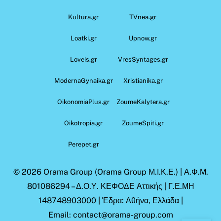
Kultura.gr
TVnea.gr
Loatki.gr
Upnow.gr
Loveis.gr
VresSyntages.gr
ModernaGynaika.gr
Xristianika.gr
OikonomiaPlus.gr
ZoumeKalytera.gr
Oikotropia.gr
ZoumeSpiti.gr
Perepet.gr
© 2026
Orama Group
(Orama Group Μ.Ι.Κ.Ε.) | Α.Φ.Μ.
801086294 – Δ.Ο.Υ. ΚΕΦΟΔΕ Αττικής | Γ.Ε.ΜΗ
148748903000 | Έδρα: Αθήνα, Ελλάδα |
Email: contact@orama-group.com