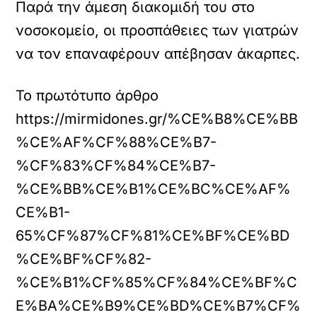
Παρά την άμεση διακομιδή του στο
νοσοκομείο, οι προσπάθειες των γιατρών
να τον επαναφέρουν απέβησαν άκαρπες.
Το πρωτότυπο άρθρο
https://mirmidones.gr/%CE%B8%CE%BB
%CE%AF%CF%88%CE%B7-
%CF%83%CF%84%CE%B7-
%CE%BB%CE%B1%CE%BC%CE%AF%
CE%B1-
65%CF%87%CF%81%CE%BF%CE%BD
%CE%BF%CF%82-
%CE%B1%CF%85%CF%84%CE%BF%C
E%BA%CE%B9%CE%BD%CE%B7%CF%