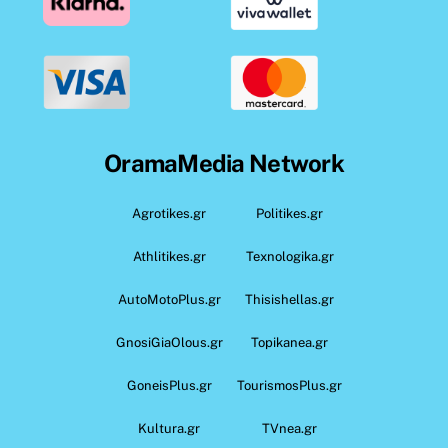
OramaMedia Network
Agrotikes.gr
Politikes.gr
Athlitikes.gr
Texnologika.gr
AutoMotoPlus.gr
Thisishellas.gr
GnosiGiaOlous.gr
Topikanea.gr
GoneisPlus.gr
TourismosPlus.gr
Kultura.gr
TVnea.gr