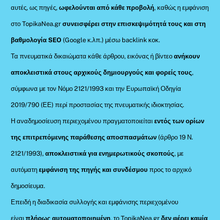
αυτές, ως πηγές,
ωφελούνται από κάθε προβολή
, καθώς η εμφάνιση
στο TopikaNea.gr
συνεισφέρει στην επισκεψιμότητά τους και στη
βαθμολογία SEO
(Google κ.λπ.) μέσω backlink κοκ.
Τα πνευματικά δικαιώματα κάθε άρθρου, εικόνας ή βίντεο
ανήκουν
αποκλειστικά στους αρχικούς δημιουργούς και φορείς τους
,
σύμφωνα με τον Νόμο 2121/1993 και την Ευρωπαϊκή Οδηγία
2019/790 (ΕΕ) περί προστασίας της πνευματικής ιδιοκτησίας.
Η αναδημοσίευση περιεχομένου πραγματοποιείται
εντός των ορίων
της επιτρεπόμενης παράθεσης αποσπασμάτων
(άρθρο 19 Ν.
2121/1993),
αποκλειστικά για ενημερωτικούς σκοπούς
, με
αυτόματη
εμφάνιση της πηγής και συνδέσμου
προς το αρχικό
δημοσίευμα.
Επειδή η διαδικασία συλλογής και εμφάνισης περιεχομένου
είναι
πλήρως αυτοματοποιημένη
, το TopikaNea.gr
δεν φέρει καμία