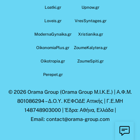
Loatki.gr
Upnow.gr
Loveis.gr
VresSyntages.gr
ModernaGynaika.gr
Xristianika.gr
OikonomiaPlus.gr
ZoumeKalytera.gr
Oikotropia.gr
ZoumeSpiti.gr
Perepet.gr
© 2026
Orama Group
(Orama Group Μ.Ι.Κ.Ε.) | Α.Φ.Μ.
801086294 – Δ.Ο.Υ. ΚΕΦΟΔΕ Αττικής | Γ.Ε.ΜΗ
148748903000 | Έδρα: Αθήνα, Ελλάδα |
Email: contact@orama-group.com