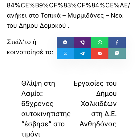
84%CE%B9%CF%83%CF%84%CE%AE/
ανήκει στο
Τοπικά – Μυρμιδόνες – Νέα
του Δήμου Δομοκού
.
«
»
ΠΡΟΗΓΟΥΜΕΝΟ
ΕΠΟΜΕΝΟ
Θλίψη στη
Εργασίες του
Λαμία:
Δήμου
65χρονος
Χαλκιδέων
αυτοκινητιστής
στη Δ.Ε.
“έσβησε” στο
Ανθηδόνας
τιμόνι