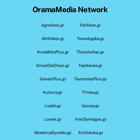
OramaMedia Network
Agrotikes.gr
Politikes.gr
Athlitikes.gr
Texnologika.gr
AutoMotoPlus.gr
Thisishellas.gr
GnosiGiaOlous.gr
Topikanea.gr
GoneisPlus.gr
TourismosPlus.gr
Kultura.gr
TVnea.gr
Loatki.gr
Upnow.gr
Loveis.gr
VresSyntages.gr
ModernaGynaika.gr
Xristianika.gr