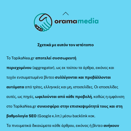
Back
To
Top
Σχετικά με αυτόν τον ιστότοπο
Το TopikaNea.gr
αποτελεί συσσωρευτή
περιεχομένου
(aggregator), ως εκ τούτου τα άρθρα, εικόνες και
τυχόν ενσωματωμένα βίντεο
συλλέγονται και προβάλλονται
αυτόματα
από τρίτες, ελληνικές και μη, ιστοσελίδες. Οι ιστοσελίδες
αυτές, ως πηγές,
ωφελούνται από κάθε προβολή
, καθώς η εμφάνιση
στο TopikaNea.gr
συνεισφέρει στην επισκεψιμότητά τους και στη
βαθμολογία SEO
(Google κ.λπ.) μέσω backlink κοκ.
Τα πνευματικά δικαιώματα κάθε άρθρου, εικόνας ή βίντεο
ανήκουν