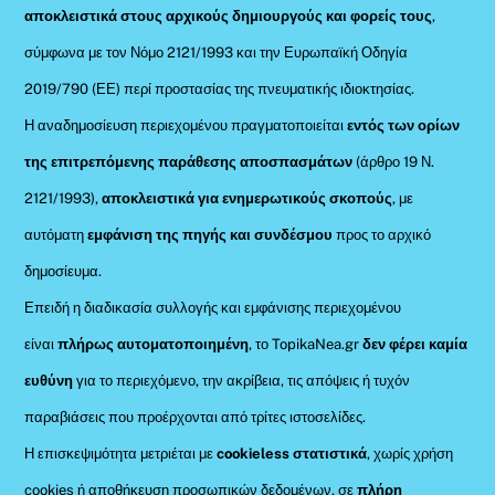
αποκλειστικά στους αρχικούς δημιουργούς και φορείς τους
,
σύμφωνα με τον Νόμο 2121/1993 και την Ευρωπαϊκή Οδηγία
2019/790 (ΕΕ) περί προστασίας της πνευματικής ιδιοκτησίας.
Η αναδημοσίευση περιεχομένου πραγματοποιείται
εντός των ορίων
της επιτρεπόμενης παράθεσης αποσπασμάτων
(άρθρο 19 Ν.
2121/1993),
αποκλειστικά για ενημερωτικούς σκοπούς
, με
αυτόματη
εμφάνιση της πηγής και συνδέσμου
προς το αρχικό
δημοσίευμα.
Επειδή η διαδικασία συλλογής και εμφάνισης περιεχομένου
είναι
πλήρως αυτοματοποιημένη
, το TopikaNea.gr
δεν φέρει καμία
ευθύνη
για το περιεχόμενο, την ακρίβεια, τις απόψεις ή τυχόν
παραβιάσεις που προέρχονται από τρίτες ιστοσελίδες.
Η επισκεψιμότητα μετριέται με
cookieless στατιστικά
, χωρίς χρήση
cookies ή αποθήκευση προσωπικών δεδομένων, σε
πλήρη