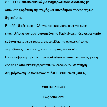
2121/1993),
αποκλειστικά για ενημερωτικούς σκοπούς
, με
αυτόματη
εμφάνιση της πηγής και συνδέσμου
προς το αρχικό
δημοσίευμα.
Επειδή η διαδικασία συλλογής και εμφάνισης περιεχομένου
είναι
πλήρως αυτοματοποιημένη
, το TopikaNea.gr
δεν φέρει καμία
ευθύνη
για το περιεχόμενο, την ακρίβεια, τις απόψεις ή τυχόν
παραβιάσεις που προέρχονται από τρίτες ιστοσελίδες.
Η επισκεψιμότητα μετριέται με
cookieless στατιστικά
, χωρίς χρήση
cookies ή αποθήκευση προσωπικών δεδομένων, σε
πλήρη
συμμόρφωση με τον Κανονισμό (ΕΕ) 2016/679 (GDPR)
.
Εταιρικά Στοιχεία
Πώς Λειτουργεί