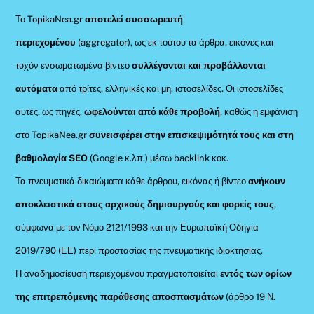
Το TopikaNea.gr
αποτελεί συσσωρευτή
περιεχομένου
(aggregator), ως εκ τούτου τα άρθρα, εικόνες και
τυχόν ενσωματωμένα βίντεο
συλλέγονται και προβάλλονται
αυτόματα
από τρίτες, ελληνικές και μη, ιστοσελίδες. Οι ιστοσελίδες
αυτές, ως πηγές,
ωφελούνται από κάθε προβολή
, καθώς η εμφάνιση
στο TopikaNea.gr
συνεισφέρει στην επισκεψιμότητά τους και στη
βαθμολογία SEO
(Google κ.λπ.) μέσω backlink κοκ.
Τα πνευματικά δικαιώματα κάθε άρθρου, εικόνας ή βίντεο
ανήκουν
αποκλειστικά στους αρχικούς δημιουργούς και φορείς τους
,
σύμφωνα με τον Νόμο 2121/1993 και την Ευρωπαϊκή Οδηγία
2019/790 (ΕΕ) περί προστασίας της πνευματικής ιδιοκτησίας.
Η αναδημοσίευση περιεχομένου πραγματοποιείται
εντός των ορίων
της επιτρεπόμενης παράθεσης αποσπασμάτων
(άρθρο 19 Ν.