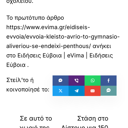
σχολείου.
Το πρωτότυπο άρθρο
https://www.evima.gr/eidiseis-
evvoia/evvoia-kleisto-avrio-to-gymnasio-
aliveriou-se-endeixi-penthous/
ανήκει
στο
Ειδήσεις Εύβοια | eVima | Ειδήσεις
Εύβοια
.
«
»
ΠΡΟΗΓΟΥΜΕΝΟ
ΕΠΟΜΕΝΟ
Σε αυτό το
Στάση στο
χωριό της
Δίστομο για 150