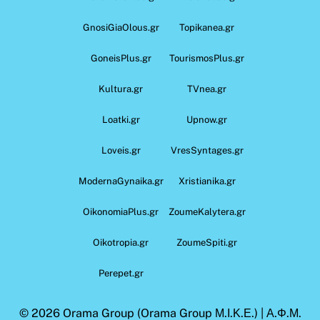
GnosiGiaOlous.gr
Topikanea.gr
GoneisPlus.gr
TourismosPlus.gr
Kultura.gr
TVnea.gr
Loatki.gr
Upnow.gr
Loveis.gr
VresSyntages.gr
ModernaGynaika.gr
Xristianika.gr
OikonomiaPlus.gr
ZoumeKalytera.gr
Oikotropia.gr
ZoumeSpiti.gr
Perepet.gr
© 2026
Orama Group
(Orama Group Μ.Ι.Κ.Ε.) | Α.Φ.Μ.