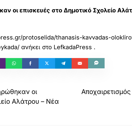
 οι επισκευές στο Δημοτικό Σχολείο Αλάτρ
press.gr/protoselida/thanasis-kavvadas-oloklir
eykada/
ανήκει στο
LefkadaPress
.
ρώθηκαν οι
Αποχαιρετισμός
λείο Αλάτρου – Νέα