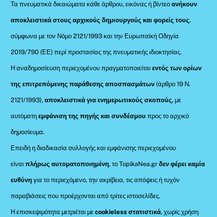
Τα πνευματικά δικαιώματα κάθε άρθρου, εικόνας ή βίντεο
ανήκουν
αποκλειστικά στους αρχικούς δημιουργούς και φορείς τους
,
σύμφωνα με τον Νόμο 2121/1993 και την Ευρωπαϊκή Οδηγία
2019/790 (ΕΕ) περί προστασίας της πνευματικής ιδιοκτησίας.
Η αναδημοσίευση περιεχομένου πραγματοποιείται
εντός των ορίων
της επιτρεπόμενης παράθεσης αποσπασμάτων
(άρθρο 19 Ν.
2121/1993),
αποκλειστικά για ενημερωτικούς σκοπούς
, με
αυτόματη
εμφάνιση της πηγής και συνδέσμου
προς το αρχικό
δημοσίευμα.
Επειδή η διαδικασία συλλογής και εμφάνισης περιεχομένου
είναι
πλήρως αυτοματοποιημένη
, το TopikaNea.gr
δεν φέρει καμία
ευθύνη
για το περιεχόμενο, την ακρίβεια, τις απόψεις ή τυχόν
παραβιάσεις που προέρχονται από τρίτες ιστοσελίδες.
Η επισκεψιμότητα μετριέται με
cookieless στατιστικά
, χωρίς χρήση