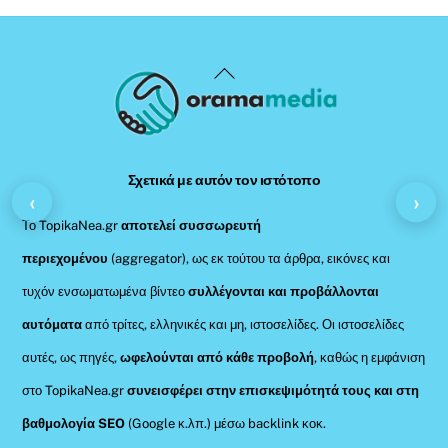
Back
To
Top
Σχετικά με αυτόν τον ιστότοπο
‹
›
Το TopikaNea.gr
αποτελεί συσσωρευτή
περιεχομένου
(aggregator), ως εκ τούτου τα άρθρα, εικόνες και
τυχόν ενσωματωμένα βίντεο
συλλέγονται και προβάλλονται
αυτόματα
από τρίτες, ελληνικές και μη, ιστοσελίδες. Οι ιστοσελίδες
αυτές, ως πηγές,
ωφελούνται από κάθε προβολή
, καθώς η εμφάνιση
στο TopikaNea.gr
συνεισφέρει στην επισκεψιμότητά τους και στη
βαθμολογία SEO
(Google κ.λπ.) μέσω backlink κοκ.