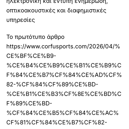
ηλεκτρονική και έντυπη ενημέρωση,
οπτικοακουστικές και διαφημιστικές
υπηρεσίες
Το πρωτότυπο άρθρο
https://www.corfusports.com/2026/04/%
CE%BF%CE%B9-
%CE%B4%CE%B9%CE%B1%CE%B9%C
F%84%CE%B7%CF%84%CE%AD%CF%
82-%CF%84%CF%89%CE%BD-
%CE%B1%CE%B3%CF%8E%CE%BD%C
F%89%CE%BD-
%CF%84%CE%B5%CF%84%CE%AC%
CF%81%CF%84%CE%B7%CF%82-