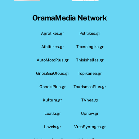
OramaMedia Network
Agrotikes.gr
Politikes.gr
Athlitikes.gr
Texnologika.gr
AutoMotoPlus.gr
Thisishellas.gr
GnosiGiaOlous.gr
Topikanea.gr
GoneisPlus.gr
TourismosPlus.gr
Kultura.gr
TVnea.gr
Loatki.gr
Upnow.gr
Loveis.gr
VresSyntages.gr