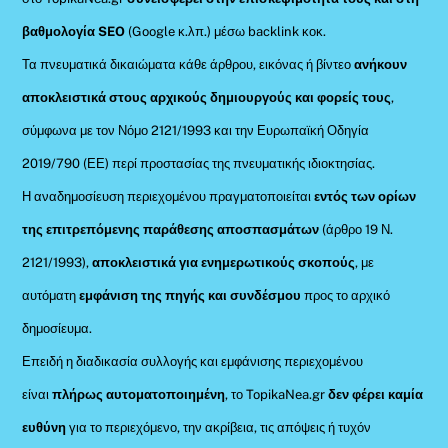
βαθμολογία SEO
(Google κ.λπ.) μέσω backlink κοκ.
Τα πνευματικά δικαιώματα κάθε άρθρου, εικόνας ή βίντεο
ανήκουν
αποκλειστικά στους αρχικούς δημιουργούς και φορείς τους
,
σύμφωνα με τον Νόμο 2121/1993 και την Ευρωπαϊκή Οδηγία
2019/790 (ΕΕ) περί προστασίας της πνευματικής ιδιοκτησίας.
Η αναδημοσίευση περιεχομένου πραγματοποιείται
εντός των ορίων
της επιτρεπόμενης παράθεσης αποσπασμάτων
(άρθρο 19 Ν.
2121/1993),
αποκλειστικά για ενημερωτικούς σκοπούς
, με
αυτόματη
εμφάνιση της πηγής και συνδέσμου
προς το αρχικό
δημοσίευμα.
Επειδή η διαδικασία συλλογής και εμφάνισης περιεχομένου
είναι
πλήρως αυτοματοποιημένη
, το TopikaNea.gr
δεν φέρει καμία
ευθύνη
για το περιεχόμενο, την ακρίβεια, τις απόψεις ή τυχόν