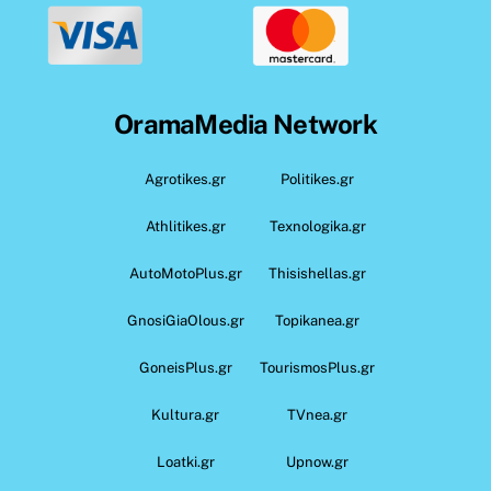
OramaMedia Network
Agrotikes.gr
Politikes.gr
Athlitikes.gr
Texnologika.gr
AutoMotoPlus.gr
Thisishellas.gr
GnosiGiaOlous.gr
Topikanea.gr
GoneisPlus.gr
TourismosPlus.gr
Kultura.gr
TVnea.gr
Loatki.gr
Upnow.gr