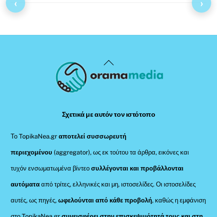
‹
›
Back
To
Top
Σχετικά με αυτόν τον ιστότοπο
Το TopikaNea.gr
αποτελεί συσσωρευτή
περιεχομένου
(aggregator), ως εκ τούτου τα άρθρα, εικόνες και
τυχόν ενσωματωμένα βίντεο
συλλέγονται και προβάλλονται
αυτόματα
από τρίτες, ελληνικές και μη, ιστοσελίδες. Οι ιστοσελίδες
αυτές, ως πηγές,
ωφελούνται από κάθε προβολή
, καθώς η εμφάνιση
στο TopikaNea.gr
συνεισφέρει στην επισκεψιμότητά τους και στη