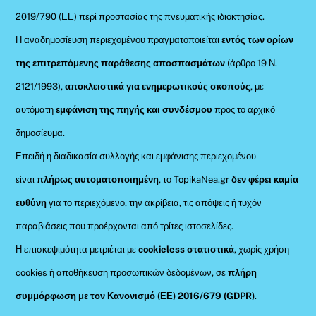
2019/790 (ΕΕ) περί προστασίας της πνευματικής ιδιοκτησίας.
Η αναδημοσίευση περιεχομένου πραγματοποιείται
εντός των ορίων
της επιτρεπόμενης παράθεσης αποσπασμάτων
(άρθρο 19 Ν.
2121/1993),
αποκλειστικά για ενημερωτικούς σκοπούς
, με
αυτόματη
εμφάνιση της πηγής και συνδέσμου
προς το αρχικό
δημοσίευμα.
Επειδή η διαδικασία συλλογής και εμφάνισης περιεχομένου
είναι
πλήρως αυτοματοποιημένη
, το TopikaNea.gr
δεν φέρει καμία
ευθύνη
για το περιεχόμενο, την ακρίβεια, τις απόψεις ή τυχόν
παραβιάσεις που προέρχονται από τρίτες ιστοσελίδες.
Η επισκεψιμότητα μετριέται με
cookieless στατιστικά
, χωρίς χρήση
cookies ή αποθήκευση προσωπικών δεδομένων, σε
πλήρη
συμμόρφωση με τον Κανονισμό (ΕΕ) 2016/679 (GDPR)
.