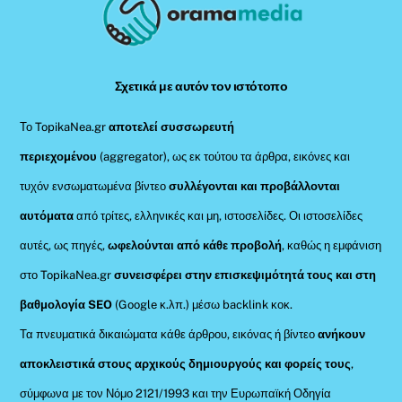
To
Top
Σχετικά με αυτόν τον ιστότοπο
Το TopikaNea.gr
αποτελεί συσσωρευτή
περιεχομένου
(aggregator), ως εκ τούτου τα άρθρα, εικόνες και
τυχόν ενσωματωμένα βίντεο
συλλέγονται και προβάλλονται
αυτόματα
από τρίτες, ελληνικές και μη, ιστοσελίδες. Οι ιστοσελίδες
αυτές, ως πηγές,
ωφελούνται από κάθε προβολή
, καθώς η εμφάνιση
στο TopikaNea.gr
συνεισφέρει στην επισκεψιμότητά τους και στη
βαθμολογία SEO
(Google κ.λπ.) μέσω backlink κοκ.
Τα πνευματικά δικαιώματα κάθε άρθρου, εικόνας ή βίντεο
ανήκουν
αποκλειστικά στους αρχικούς δημιουργούς και φορείς τους
,
σύμφωνα με τον Νόμο 2121/1993 και την Ευρωπαϊκή Οδηγία