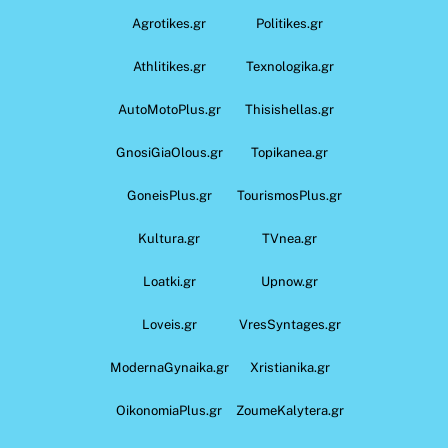
Agrotikes.gr
Politikes.gr
Athlitikes.gr
Texnologika.gr
AutoMotoPlus.gr
Thisishellas.gr
GnosiGiaOlous.gr
Topikanea.gr
GoneisPlus.gr
TourismosPlus.gr
Kultura.gr
TVnea.gr
Loatki.gr
Upnow.gr
Loveis.gr
VresSyntages.gr
ModernaGynaika.gr
Xristianika.gr
OikonomiaPlus.gr
ZoumeKalytera.gr