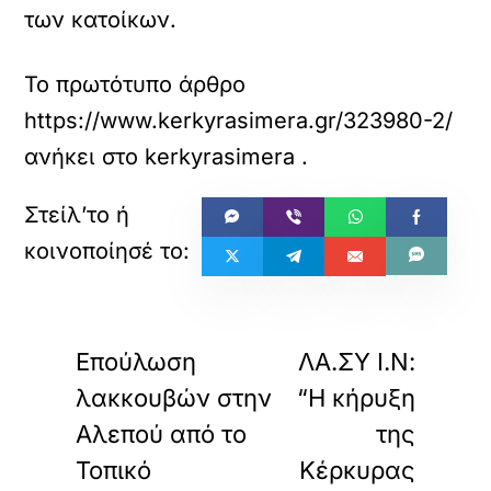
των κατοίκων.
Το πρωτότυπο άρθρο
https://www.kerkyrasimera.gr/323980-2/
ανήκει στο
kerkyrasimera
.
«
»
ΠΡΟΗΓΟΥΜΕΝΟ
ΕΠΟΜΕΝΟ
Επούλωση
ΛΑ.ΣΥ Ι.Ν:
λακκουβών στην
“Η κήρυξη
Αλεπού από το
της
Τοπικό
Κέρκυρας