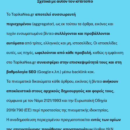
Σχετικά με αυτόν τον ιστότοπο
Το TopikaNea.gr
αποτελεί συσσωρευτή
περιεχομένου
(aggregator), ως εκ τούτου τα άρθρα, εικόνες και
τυχόν ενσωματωμένα βίντεο
συλλέγονται και προβάλλονται
αυτόματα
από τρίτες, ελληνικές και μη, ιστοσελίδες. Οι ιστοσελίδες
αυτές, ως πηγές,
ωφελούνται από κάθε προβολή
, καθώς η εμφάνιση
στο TopikaNea.gr
συνεισφέρει στην επισκεψιμότητά τους και στη
βαθμολογία SEO
(Google κ.λπ.) μέσω backlink κοκ.
Τα πνευματικά δικαιώματα κάθε άρθρου, εικόνας ή βίντεο
ανήκουν
αποκλειστικά στους αρχικούς δημιουργούς και φορείς τους
,
σύμφωνα με τον Νόμο 2121/1993 και την Ευρωπαϊκή Οδηγία
2019/790 (ΕΕ) περί προστασίας της πνευματικής ιδιοκτησίας.
Η αναδημοσίευση περιεχομένου πραγματοποιείται
εντός των ορίων
της επιτρεπόμενης παράθεσης αποσπασμάτων
(άρθρο 19 Ν.