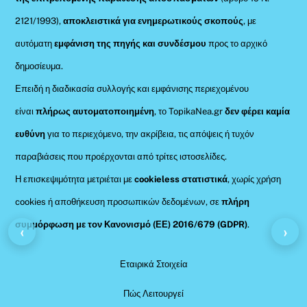
2121/1993),
αποκλειστικά για ενημερωτικούς σκοπούς
, με
αυτόματη
εμφάνιση της πηγής και συνδέσμου
προς το αρχικό
δημοσίευμα.
Επειδή η διαδικασία συλλογής και εμφάνισης περιεχομένου
είναι
πλήρως αυτοματοποιημένη
, το TopikaNea.gr
δεν φέρει καμία
ευθύνη
για το περιεχόμενο, την ακρίβεια, τις απόψεις ή τυχόν
παραβιάσεις που προέρχονται από τρίτες ιστοσελίδες.
Η επισκεψιμότητα μετριέται με
cookieless στατιστικά
, χωρίς χρήση
cookies ή αποθήκευση προσωπικών δεδομένων, σε
πλήρη
συμμόρφωση με τον Κανονισμό (ΕΕ) 2016/679 (GDPR)
.
‹
›
Εταιρικά Στοιχεία
Πώς Λειτουργεί