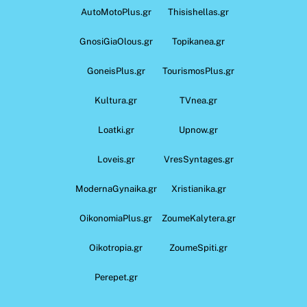
AutoMotoPlus.gr
Thisishellas.gr
GnosiGiaOlous.gr
Topikanea.gr
GoneisPlus.gr
TourismosPlus.gr
Kultura.gr
TVnea.gr
Loatki.gr
Upnow.gr
Loveis.gr
VresSyntages.gr
ModernaGynaika.gr
Xristianika.gr
OikonomiaPlus.gr
ZoumeKalytera.gr
Oikotropia.gr
ZoumeSpiti.gr
Perepet.gr