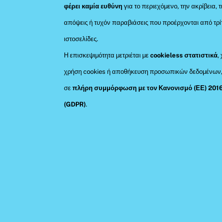
φέρει καμία ευθύνη
για το περιεχόμενο, την ακρίβεια, τ
απόψεις ή τυχόν παραβιάσεις που προέρχονται από τρί
ιστοσελίδες.
Η επισκεψιμότητα μετριέται με
cookieless στατιστικά
,
χρήση cookies ή αποθήκευση προσωπικών δεδομένων
σε
πλήρη συμμόρφωση με τον Κανονισμό (ΕΕ) 201
(GDPR)
.