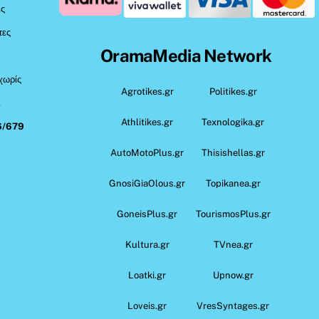
ις
τες
OramaMedia Network
 χωρίς
Agrotikes.gr
Politikes.gr
,
Athlitikes.gr
Texnologika.gr
6/679
AutoMotoPlus.gr
Thisishellas.gr
GnosiGiaOlous.gr
Topikanea.gr
GoneisPlus.gr
TourismosPlus.gr
Kultura.gr
TVnea.gr
Loatki.gr
Upnow.gr
Loveis.gr
VresSyntages.gr