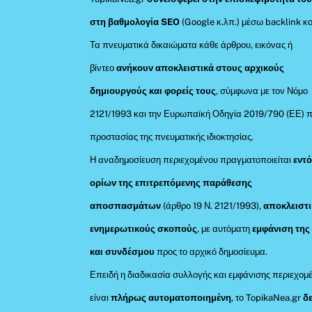
στη βαθμολογία SEO
(Google κ.λπ.) μέσω backlink κο
Τα πνευματικά δικαιώματα κάθε άρθρου, εικόνας ή
βίντεο
ανήκουν αποκλειστικά στους αρχικούς
δημιουργούς και φορείς τους
, σύμφωνα με τον Νόμο
2121/1993 και την Ευρωπαϊκή Οδηγία 2019/790 (ΕΕ) π
προστασίας της πνευματικής ιδιοκτησίας.
Η αναδημοσίευση περιεχομένου πραγματοποιείται
εντ
ορίων της επιτρεπόμενης παράθεσης
αποσπασμάτων
(άρθρο 19 Ν. 2121/1993),
αποκλειστι
ενημερωτικούς σκοπούς
, με αυτόματη
εμφάνιση της
και συνδέσμου
προς το αρχικό δημοσίευμα.
Επειδή η διαδικασία συλλογής και εμφάνισης περιεχομ
είναι
πλήρως αυτοματοποιημένη
, το TopikaNea.gr
δ