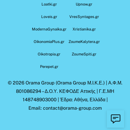
Loatki.gr
Upnow.gr
Loveis.gr
VresSyntages.gr
ModernaGynaika.gr
Xristianika.gr
OikonomiaPlus.gr
ZoumeKalytera.gr
Oikotropia.gr
ZoumeSpiti.gr
Perepet.gr
© 2026
Orama Group
(Orama Group Μ.Ι.Κ.Ε.) | Α.Φ.Μ.
801086294 – Δ.Ο.Υ. ΚΕΦΟΔΕ Αττικής | Γ.Ε.ΜΗ
148748903000 | Έδρα: Αθήνα, Ελλάδα |
Email: contact@orama-group.com