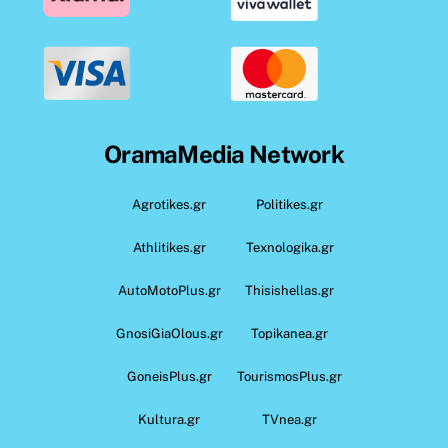
OramaMedia Network
Agrotikes.gr
Politikes.gr
Athlitikes.gr
Texnologika.gr
AutoMotoPlus.gr
Thisishellas.gr
GnosiGiaOlous.gr
Topikanea.gr
GoneisPlus.gr
TourismosPlus.gr
Kultura.gr
TVnea.gr