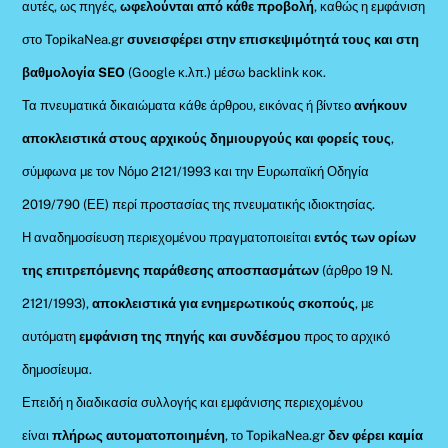
αυτές, ως πηγές,
ωφελούνται από κάθε προβολή
, καθώς η εμφάνιση
στο TopikaNea.gr
συνεισφέρει στην επισκεψιμότητά τους και στη
βαθμολογία SEO
(Google κ.λπ.) μέσω backlink κοκ.
Τα πνευματικά δικαιώματα κάθε άρθρου, εικόνας ή βίντεο
ανήκουν
αποκλειστικά στους αρχικούς δημιουργούς και φορείς τους
,
σύμφωνα με τον Νόμο 2121/1993 και την Ευρωπαϊκή Οδηγία
2019/790 (ΕΕ) περί προστασίας της πνευματικής ιδιοκτησίας.
Η αναδημοσίευση περιεχομένου πραγματοποιείται
εντός των ορίων
της επιτρεπόμενης παράθεσης αποσπασμάτων
(άρθρο 19 Ν.
2121/1993),
αποκλειστικά για ενημερωτικούς σκοπούς
, με
αυτόματη
εμφάνιση της πηγής και συνδέσμου
προς το αρχικό
δημοσίευμα.
Επειδή η διαδικασία συλλογής και εμφάνισης περιεχομένου
είναι
πλήρως αυτοματοποιημένη
, το TopikaNea.gr
δεν φέρει καμία