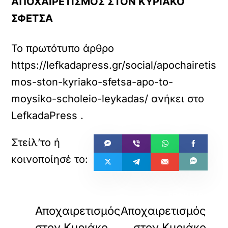
ΑΠΟΧΑΙΡΕΤΙΣΜΟΣ ΣΤΟΝ ΚΥΡΙΑΚΟ
ΣΦΕΤΣΑ
Το πρωτότυπο άρθρο
https://lefkadapress.gr/social/apochairetis
mos-ston-kyriako-sfetsa-apo-to-
moysiko-scholeio-leykadas/
ανήκει στο
LefkadaPress
.
«
»
ΠΡΟΗΓΟΥΜΕΝΟ
ΕΠΟΜΕΝΟ
Αποχαιρετισμός
Αποχαιρετισμός
στον Κυριάκο
στον Κυριάκο