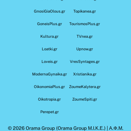
GnosiGiaOlous.gr
Topikanea.gr
GoneisPlus.gr
TourismosPlus.gr
Kultura.gr
TVnea.gr
Loatki.gr
Upnow.gr
Loveis.gr
VresSyntages.gr
ModernaGynaika.gr
Xristianika.gr
OikonomiaPlus.gr
ZoumeKalytera.gr
Oikotropia.gr
ZoumeSpiti.gr
Perepet.gr
© 2026
Orama Group
(Orama Group Μ.Ι.Κ.Ε.) | Α.Φ.Μ.