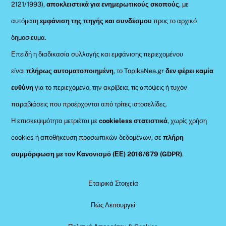
2121/1993),
αποκλειστικά για ενημερωτικούς σκοπούς
, με
αυτόματη
εμφάνιση της πηγής και συνδέσμου
προς το αρχικό
δημοσίευμα.
Επειδή η διαδικασία συλλογής και εμφάνισης περιεχομένου
είναι
πλήρως αυτοματοποιημένη
, το TopikaNea.gr
δεν φέρει καμία
ευθύνη
για το περιεχόμενο, την ακρίβεια, τις απόψεις ή τυχόν
παραβιάσεις που προέρχονται από τρίτες ιστοσελίδες.
Η επισκεψιμότητα μετριέται με
cookieless στατιστικά
, χωρίς χρήση
cookies ή αποθήκευση προσωπικών δεδομένων, σε
πλήρη
συμμόρφωση με τον Κανονισμό (ΕΕ) 2016/679 (GDPR)
.
Εταιρικά Στοιχεία
Πώς Λειτουργεί