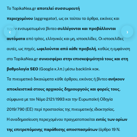
Το TopikaNea.gr
αποτελεί συσσωρευτή
περιεχομένου
(aggregator), ως εκ τούτου τα άρθρα, εικόνες και
τυχόν ενσωματωμένα βίντεο
συλλέγονται και προβάλλονται
‹
›
αυτόματα
από τρίτες, ελληνικές και μη, ιστοσελίδες. Οι ιστοσελίδες
αυτές, ως πηγές,
ωφελούνται από κάθε προβολή
, καθώς η εμφάνιση
στο TopikaNea.gr
συνεισφέρει στην επισκεψιμότητά τους και στη
βαθμολογία SEO
(Google κ.λπ.) μέσω backlink κοκ.
Τα πνευματικά δικαιώματα κάθε άρθρου, εικόνας ή βίντεο
ανήκουν
αποκλειστικά στους αρχικούς δημιουργούς και φορείς τους
,
σύμφωνα με τον Νόμο 2121/1993 και την Ευρωπαϊκή Οδηγία
2019/790 (ΕΕ) περί προστασίας της πνευματικής ιδιοκτησίας.
Η αναδημοσίευση περιεχομένου πραγματοποιείται
εντός των ορίων
της επιτρεπόμενης παράθεσης αποσπασμάτων
(άρθρο 19 Ν.