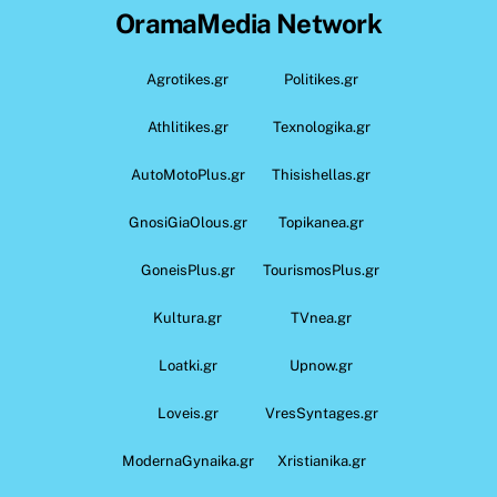
OramaMedia Network
Agrotikes.gr
Politikes.gr
Athlitikes.gr
Texnologika.gr
AutoMotoPlus.gr
Thisishellas.gr
GnosiGiaOlous.gr
Topikanea.gr
GoneisPlus.gr
TourismosPlus.gr
Kultura.gr
TVnea.gr
Loatki.gr
Upnow.gr
Loveis.gr
VresSyntages.gr
ModernaGynaika.gr
Xristianika.gr