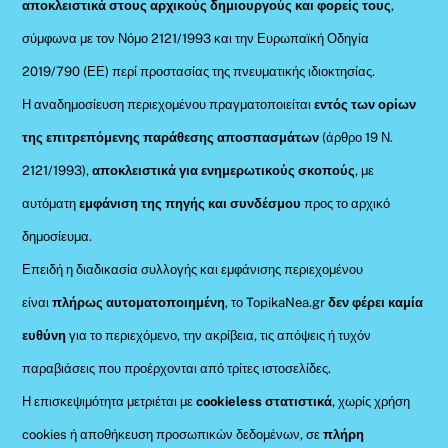
αποκλειστικά στους αρχικούς δημιουργούς και φορείς τους
,
σύμφωνα με τον Νόμο 2121/1993 και την Ευρωπαϊκή Οδηγία
2019/790 (ΕΕ) περί προστασίας της πνευματικής ιδιοκτησίας.
Η αναδημοσίευση περιεχομένου πραγματοποιείται
εντός των ορίων
της επιτρεπόμενης παράθεσης αποσπασμάτων
(άρθρο 19 Ν.
2121/1993),
αποκλειστικά για ενημερωτικούς σκοπούς
, με
αυτόματη
εμφάνιση της πηγής και συνδέσμου
προς το αρχικό
δημοσίευμα.
Επειδή η διαδικασία συλλογής και εμφάνισης περιεχομένου
είναι
πλήρως αυτοματοποιημένη
, το TopikaNea.gr
δεν φέρει καμία
ευθύνη
για το περιεχόμενο, την ακρίβεια, τις απόψεις ή τυχόν
παραβιάσεις που προέρχονται από τρίτες ιστοσελίδες.
Η επισκεψιμότητα μετριέται με
cookieless στατιστικά
, χωρίς χρήση
cookies ή αποθήκευση προσωπικών δεδομένων, σε
πλήρη