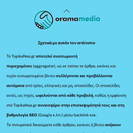
Back
To
Top
Σχετικά με αυτόν τον ιστότοπο
Το TopikaNea.gr
αποτελεί συσσωρευτή
περιεχομένου
(aggregator), ως εκ τούτου τα άρθρα, εικόνες και
τυχόν ενσωματωμένα βίντεο
συλλέγονται και προβάλλονται
αυτόματα
από τρίτες, ελληνικές και μη, ιστοσελίδες. Οι ιστοσελίδες
αυτές, ως πηγές,
ωφελούνται από κάθε προβολή
, καθώς η εμφάνιση
στο TopikaNea.gr
συνεισφέρει στην επισκεψιμότητά τους και στη
βαθμολογία SEO
(Google κ.λπ.) μέσω backlink κοκ.
Τα πνευματικά δικαιώματα κάθε άρθρου, εικόνας ή βίντεο
ανήκουν