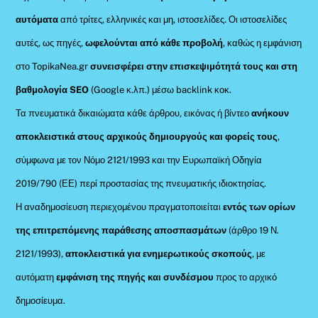
αυτόματα
από τρίτες, ελληνικές και μη, ιστοσελίδες. Οι ιστοσελίδες
αυτές, ως πηγές,
ωφελούνται από κάθε προβολή
, καθώς η εμφάνιση
στο TopikaNea.gr
συνεισφέρει στην επισκεψιμότητά τους και στη
βαθμολογία SEO
(Google κ.λπ.) μέσω backlink κοκ.
Τα πνευματικά δικαιώματα κάθε άρθρου, εικόνας ή βίντεο
ανήκουν
αποκλειστικά στους αρχικούς δημιουργούς και φορείς τους
,
σύμφωνα με τον Νόμο 2121/1993 και την Ευρωπαϊκή Οδηγία
2019/790 (ΕΕ) περί προστασίας της πνευματικής ιδιοκτησίας.
Η αναδημοσίευση περιεχομένου πραγματοποιείται
εντός των ορίων
της επιτρεπόμενης παράθεσης αποσπασμάτων
(άρθρο 19 Ν.
2121/1993),
αποκλειστικά για ενημερωτικούς σκοπούς
, με
αυτόματη
εμφάνιση της πηγής και συνδέσμου
προς το αρχικό
δημοσίευμα.