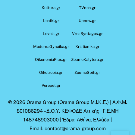
Kultura.gr
TVnea.gr
Loatki.gr
Upnow.gr
Loveis.gr
VresSyntages.gr
ModernaGynaika.gr
Xristianika.gr
OikonomiaPlus.gr
ZoumeKalytera.gr
Oikotropia.gr
ZoumeSpiti.gr
Perepet.gr
© 2026
Orama Group
(Orama Group Μ.Ι.Κ.Ε.) | Α.Φ.Μ.
801086294 – Δ.Ο.Υ. ΚΕΦΟΔΕ Αττικής | Γ.Ε.ΜΗ
148748903000 | Έδρα: Αθήνα, Ελλάδα |
Email: contact@orama-group.com