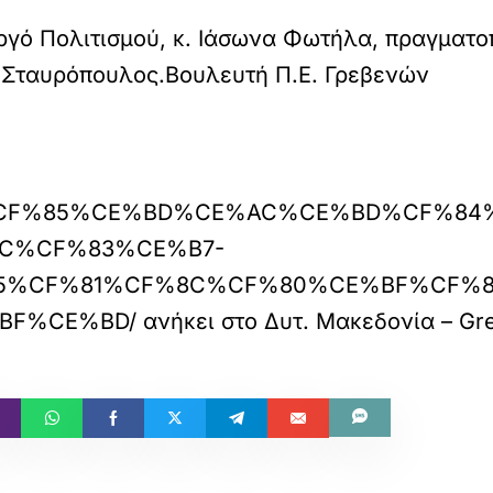
γό Πολιτισμού, κ. Ιάσωνα Φωτήλα, πραγματοπ
 Σταυρόπουλος.Βουλευτή Π.Ε. Γρεβενών
F%83%CF%85%CE%BD%CE%AC%CE%BD%CF%8
C%CF%83%CE%B7-
5%CF%81%CF%8C%CF%80%CE%BF%CF%8
BF%CE%BD/
ανήκει στο
Δυτ. Μακεδονία – Gr