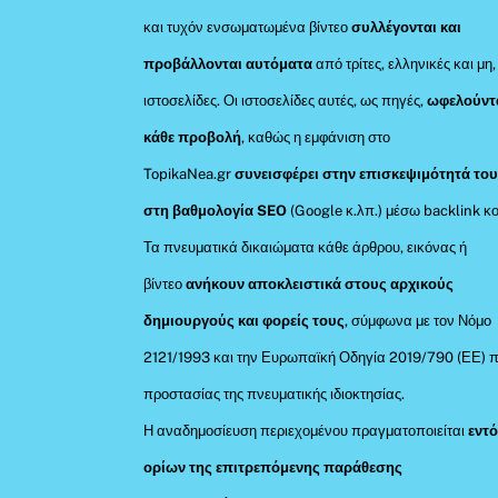
και τυχόν ενσωματωμένα βίντεο
συλλέγονται και
προβάλλονται αυτόματα
από τρίτες, ελληνικές και μη,
ιστοσελίδες. Οι ιστοσελίδες αυτές, ως πηγές,
ωφελούντ
κάθε προβολή
, καθώς η εμφάνιση στο
TopikaNea.gr
συνεισφέρει στην επισκεψιμότητά του
στη βαθμολογία SEO
(Google κ.λπ.) μέσω backlink κο
Τα πνευματικά δικαιώματα κάθε άρθρου, εικόνας ή
βίντεο
ανήκουν αποκλειστικά στους αρχικούς
δημιουργούς και φορείς τους
, σύμφωνα με τον Νόμο
2121/1993 και την Ευρωπαϊκή Οδηγία 2019/790 (ΕΕ) π
προστασίας της πνευματικής ιδιοκτησίας.
Η αναδημοσίευση περιεχομένου πραγματοποιείται
εντ
ορίων της επιτρεπόμενης παράθεσης