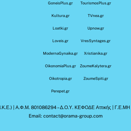
GoneisPlus.gr
TourismosPlus.gr
Kultura.gr
TVnea.gr
Loatki.gr
Upnow.gr
Loveis.gr
VresSyntages.gr
ModernaGynaika.gr
Xristianika.gr
OikonomiaPlus.gr
ZoumeKalytera.gr
Oikotropia.gr
ZoumeSpiti.gr
Perepet.gr
.Κ.Ε.) | Α.Φ.Μ. 801086294 – Δ.Ο.Υ. ΚΕΦΟΔΕ Αττικής | Γ.Ε.Μ
Email: contact@orama-group.com