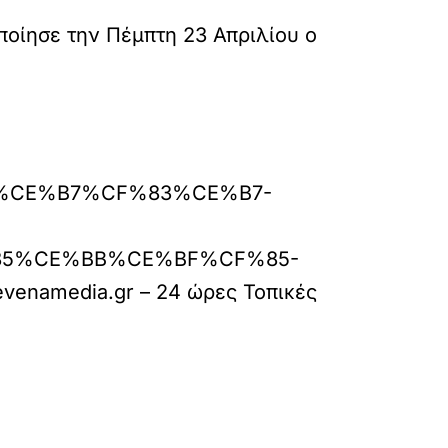
οίησε την Πέμπτη 23 Απριλίου ο
4%CE%B7%CF%83%CE%B7-
5%CE%BB%CE%BF%CF%85-
evenamedia.gr – 24 ώρες Τοπικές
»
ΕΠΟΜΕΝΟ