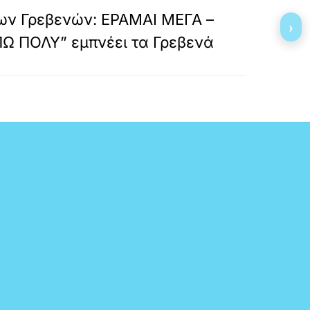
ων Γρεβενών: ΕΡΑΜΑΙ ΜΕΓΑ –
›
Ω ΠΟΛΥ” εμπνέει τα Γρεβενά