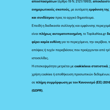
αποσπασμάτων
(άρθρο 19 Ν. 2121/1993),
αποκλειστι
ενημερωτικούς σκοπούς
, με αυτόματη
εμφάνιση της
και συνδέσμου
προς το αρχικό δημοσίευμα.
Επειδή η διαδικασία συλλογής και εμφάνισης περιεχομ
είναι
πλήρως αυτοματοποιημένη
, το TopikaNea.gr
δ
φέρει καμία ευθύνη
για το περιεχόμενο, την ακρίβεια, τ
απόψεις ή τυχόν παραβιάσεις που προέρχονται από τρί
ιστοσελίδες.
Η επισκεψιμότητα μετριέται με
cookieless στατιστικά
,
χρήση cookies ή αποθήκευση προσωπικών δεδομένων
σε
πλήρη συμμόρφωση με τον Κανονισμό (ΕΕ) 201
(GDPR)
.