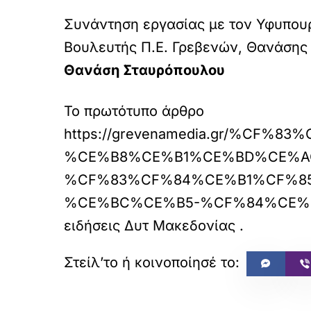
Συνάντηση εργασίας με τον Υφυπουρ
Βουλευτής Π.Ε. Γρεβενών, Θανάσης
Θανάση Σταυρόπουλου
Το πρωτότυπο άρθρο
https://grevenamedia.gr/%C
%CE%B8%CE%B1%CE%BD%CE%A
%CF%83%CF%84%CE%B1%CF%8
%CE%BC%CE%B5-%CF%84%CE%
ειδήσεις Δυτ Μακεδονίας
.
«
ΠΡΟΗΓΟΥΜΕΝΟ