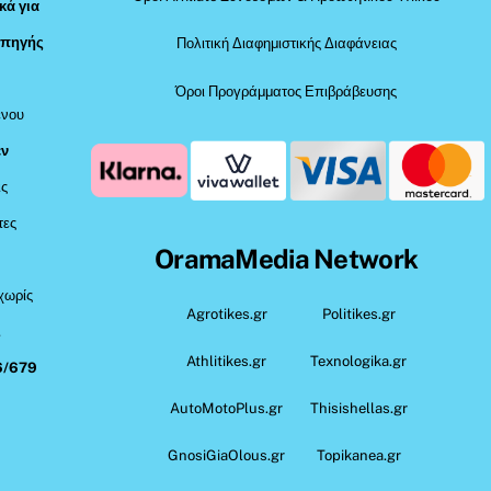
κά για
 πηγής
Πολιτική Διαφημιστικής Διαφάνειας
Όροι Προγράμματος Επιβράβευσης
ένου
εν
ις
τες
OramaMedia Network
 χωρίς
Agrotikes.gr
Politikes.gr
,
Athlitikes.gr
Texnologika.gr
6/679
AutoMotoPlus.gr
Thisishellas.gr
GnosiGiaOlous.gr
Topikanea.gr