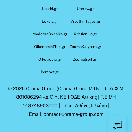
Loatki.gr
Upnow.gr
Loveis.gr
VresSyntages.gr
ModernaGynaika.gr
Xristianika.gr
OikonomiaPlus.gr
ZoumeKalytera.gr
Oikotropia.gr
ZoumeSpiti.gr
Perepet.gr
© 2026
Orama Group
(Orama Group Μ.Ι.Κ.Ε.) | Α.Φ.Μ.
801086294 – Δ.Ο.Υ. ΚΕΦΟΔΕ Αττικής | Γ.Ε.ΜΗ
148748903000 | Έδρα: Αθήνα, Ελλάδα |
Email: contact@orama-group.com