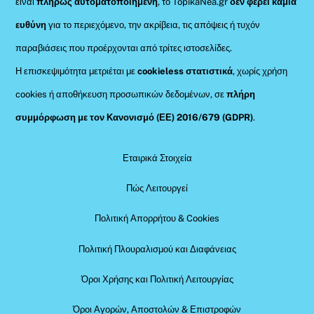
είναι
πλήρως αυτοματοποιημένη
, το TopikaNea.gr
δεν φέρει καμία
ευθύνη
για το περιεχόμενο, την ακρίβεια, τις απόψεις ή τυχόν
παραβιάσεις που προέρχονται από τρίτες ιστοσελίδες.
Η επισκεψιμότητα μετριέται με
cookieless στατιστικά
, χωρίς χρήση
cookies ή αποθήκευση προσωπικών δεδομένων, σε
πλήρη
συμμόρφωση με τον Κανονισμό (ΕΕ) 2016/679 (GDPR)
.
Εταιρικά Στοιχεία
Πώς Λειτουργεί
Πολιτική Απορρήτου & Cookies
Πολιτική Πλουραλισμού και Διαφάνειας
Όροι Χρήσης και Πολιτική Λειτουργίας
Όροι Αγορών, Αποστολών & Επιστροφών