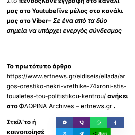
Στο
πένθοςΚάνε εγγραφή στο κανάλι
μας στο
YoutubeΓίνε μέλος στο κανάλι
μας στο
Viber
– Σε ένα από τα δύο
σημεία να υπάρχει ενεργός σύνδεσμος
Το πρωτότυπο άρθρο
https://www.ertnews.gr/eidiseis/ellada/ar
gos-orestiko-nekri-vrethike-74xroni-stis-
toualetes-tou-politistikou-kentrou/
ανήκει
στο
ΦΛΩΡΙΝΑ Archives – ertnews.gr
.
Share