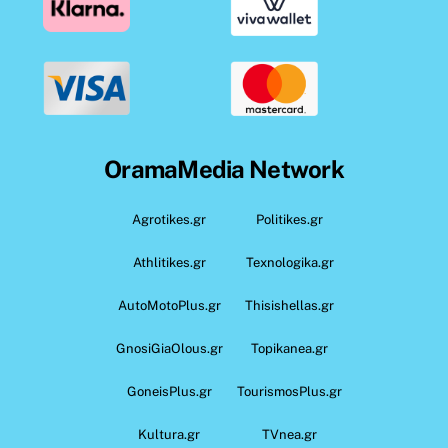
OramaMedia Network
Agrotikes.gr
Politikes.gr
Athlitikes.gr
Texnologika.gr
AutoMotoPlus.gr
Thisishellas.gr
GnosiGiaOlous.gr
Topikanea.gr
GoneisPlus.gr
TourismosPlus.gr
Kultura.gr
TVnea.gr