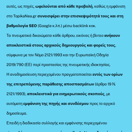
αυτές, ως πηγές,
ωφελούνται από κάθε προβολή
, καθώς η εμφάνιση
στο TopikaNea.gr
συνεισφέρει στην επισκεψιμότητά τους και στη
βαθμολογία SEO
(Google κ.λπ.) μέσω backlink κοκ.
Τα πνευματικά δικαιώματα κάθε άρθρου, εικόνας ή βίντεο
ανήκουν
αποκλειστικά στους αρχικούς δημιουργούς και φορείς τους
,
σύμφωνα με τον Νόμο 2121/1993 και την Ευρωπαϊκή Οδηγία
2019/790 (ΕΕ) περί προστασίας της πνευματικής ιδιοκτησίας.
Η αναδημοσίευση περιεχομένου πραγματοποιείται
εντός των ορίων
της επιτρεπόμενης παράθεσης αποσπασμάτων
(άρθρο 19 Ν.
2121/1993),
αποκλειστικά για ενημερωτικούς σκοπούς
, με
αυτόματη
εμφάνιση της πηγής και συνδέσμου
προς το αρχικό
δημοσίευμα.
Επειδή η διαδικασία συλλογής και εμφάνισης περιεχομένου