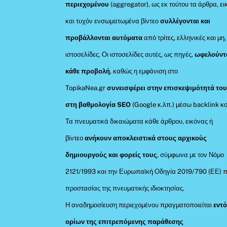
περιεχομένου
(aggregator), ως εκ τούτου τα άρθρα, ει
και τυχόν ενσωματωμένα βίντεο
συλλέγονται και
προβάλλονται αυτόματα
από τρίτες, ελληνικές και μη,
ιστοσελίδες. Οι ιστοσελίδες αυτές, ως πηγές,
ωφελούντ
κάθε προβολή
, καθώς η εμφάνιση στο
TopikaNea.gr
συνεισφέρει στην επισκεψιμότητά του
στη βαθμολογία SEO
(Google κ.λπ.) μέσω backlink κο
Τα πνευματικά δικαιώματα κάθε άρθρου, εικόνας ή
βίντεο
ανήκουν αποκλειστικά στους αρχικούς
δημιουργούς και φορείς τους
, σύμφωνα με τον Νόμο
2121/1993 και την Ευρωπαϊκή Οδηγία 2019/790 (ΕΕ) π
προστασίας της πνευματικής ιδιοκτησίας.
Η αναδημοσίευση περιεχομένου πραγματοποιείται
εντ
ορίων της επιτρεπόμενης παράθεσης