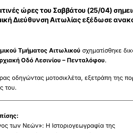
ατινές ώρες του Σαββάτου (25/04) σημε
μική Διεύθυνση Αιτωλίας εξέδωσε ανακ
μικού Τμήματος Αιτωλικού
σχηματίσθηκε δικ
ρχιακή Οδό Λεσινίου – Πενταλόφου
.
ρας οδηγώντας μοτοσικλέτα, εξετράπη της πο
ς του.
πίσης:
ος των Νεών»: Η Ιστοριογεωγραφία της