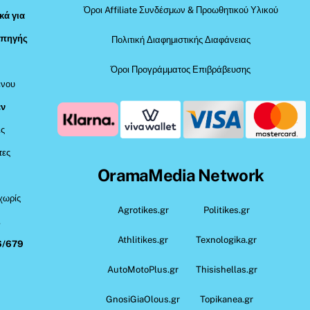
Όροι Affiliate Συνδέσμων & Προωθητικού Υλικού
κά για
 πηγής
Πολιτική Διαφημιστικής Διαφάνειας
Όροι Προγράμματος Επιβράβευσης
ένου
εν
ις
τες
OramaMedia Network
 χωρίς
Agrotikes.gr
Politikes.gr
,
Athlitikes.gr
Texnologika.gr
6/679
AutoMotoPlus.gr
Thisishellas.gr
GnosiGiaOlous.gr
Topikanea.gr