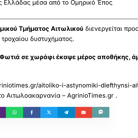
 Ελλάδας μέσα από το Ομηρικό Έπος
μικού Τμήματος Αιτωλικού
διενεργείται προ
 τροχαίου δυστυχήματος.
 Φωτιά σε χωράφι έκαψε μέρος αποθήκης, ά
iniotimes.gr/aitoliko-i-astynomiki-diefthynsi-a
το
Αιτωλοακαρνανία – AgrinioTimes.gr
.