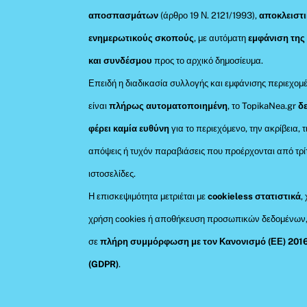
αποσπασμάτων
(άρθρο 19 Ν. 2121/1993),
αποκλειστι
ενημερωτικούς σκοπούς
, με αυτόματη
εμφάνιση της
και συνδέσμου
προς το αρχικό δημοσίευμα.
Επειδή η διαδικασία συλλογής και εμφάνισης περιεχομ
είναι
πλήρως αυτοματοποιημένη
, το TopikaNea.gr
δ
φέρει καμία ευθύνη
για το περιεχόμενο, την ακρίβεια, τ
απόψεις ή τυχόν παραβιάσεις που προέρχονται από τρί
ιστοσελίδες.
Η επισκεψιμότητα μετριέται με
cookieless στατιστικά
,
χρήση cookies ή αποθήκευση προσωπικών δεδομένων
σε
πλήρη συμμόρφωση με τον Κανονισμό (ΕΕ) 201
(GDPR)
.