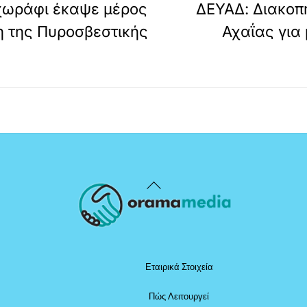
 χωράφι έκαψε μέρος
ΔΕΥΑΔ: Διακοπ
η της Πυροσβεστικής
Αχαΐας για
Back
To
Top
Εταιρικά Στοιχεία
Πώς Λειτουργεί