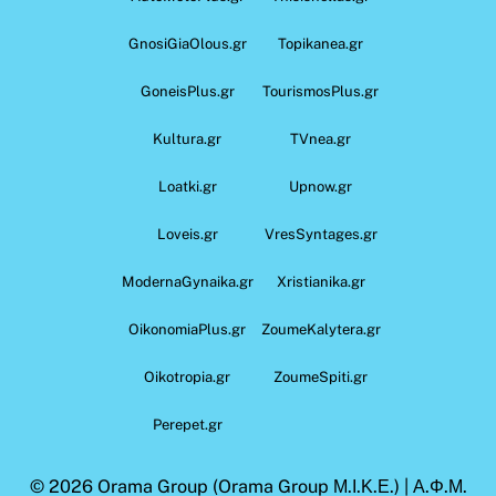
GnosiGiaOlous.gr
Topikanea.gr
GoneisPlus.gr
TourismosPlus.gr
Kultura.gr
TVnea.gr
Loatki.gr
Upnow.gr
Loveis.gr
VresSyntages.gr
ModernaGynaika.gr
Xristianika.gr
OikonomiaPlus.gr
ZoumeKalytera.gr
Oikotropia.gr
ZoumeSpiti.gr
Perepet.gr
© 2026
Orama Group
(Orama Group Μ.Ι.Κ.Ε.) | Α.Φ.Μ.