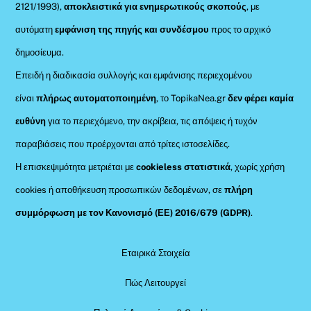
2121/1993),
αποκλειστικά για ενημερωτικούς σκοπούς
, με
αυτόματη
εμφάνιση της πηγής και συνδέσμου
προς το αρχικό
δημοσίευμα.
Επειδή η διαδικασία συλλογής και εμφάνισης περιεχομένου
είναι
πλήρως αυτοματοποιημένη
, το TopikaNea.gr
δεν φέρει καμία
ευθύνη
για το περιεχόμενο, την ακρίβεια, τις απόψεις ή τυχόν
παραβιάσεις που προέρχονται από τρίτες ιστοσελίδες.
Η επισκεψιμότητα μετριέται με
cookieless στατιστικά
, χωρίς χρήση
cookies ή αποθήκευση προσωπικών δεδομένων, σε
πλήρη
συμμόρφωση με τον Κανονισμό (ΕΕ) 2016/679 (GDPR)
.
Εταιρικά Στοιχεία
Πώς Λειτουργεί