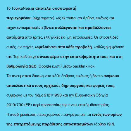
Το TopikaNea.gr
αποτελεί συσσωρευτή
περιεχομένου
(aggregator), ως εκ τούτου τα άρθρα, εικόνες και
τυχόν ενσωματωμένα βίντεο
συλλέγονται και προβάλλονται
αυτόματα
από τρίτες, ελληνικές και μη, ιστοσελίδες. Οι ιστοσελίδες
αυτές, ως πηγές,
ωφελούνται από κάθε προβολή
, καθώς η εμφάνιση
στο TopikaNea.gr
συνεισφέρει στην επισκεψιμότητά τους και στη
βαθμολογία SEO
(Google κ.λπ.) μέσω backlink κοκ.
Τα πνευματικά δικαιώματα κάθε άρθρου, εικόνας ή βίντεο
ανήκουν
αποκλειστικά στους αρχικούς δημιουργούς και φορείς τους
,
σύμφωνα με τον Νόμο 2121/1993 και την Ευρωπαϊκή Οδηγία
2019/790 (ΕΕ) περί προστασίας της πνευματικής ιδιοκτησίας.
Η αναδημοσίευση περιεχομένου πραγματοποιείται
εντός των ορίων
της επιτρεπόμενης παράθεσης αποσπασμάτων
(άρθρο 19 Ν.