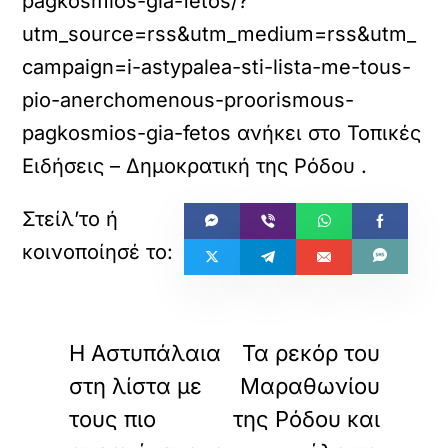
pagkosmios-gia-fetos/?
utm_source=rss&utm_medium=rss&utm_
campaign=i-astypalea-sti-lista-me-tous-
pio-anerchomenous-proorismous-
pagkosmios-gia-fetos
ανήκει στο
Τοπικές
Ειδήσεις – Δημοκρατική της Ρόδου
.
«
»
ΠΡΟΗΓΟΥΜΕΝΟ
ΕΠΟΜΕΝΟ
Η Αστυπάλαια
Τα ρεκόρ του
στη λίστα με
Μαραθωνίου
τους πιο
της Ρόδου και