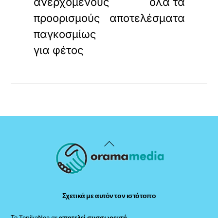
ανερχόμενους
όλα τα
προορισμούς
αποτελέσματα
παγκοσμίως
για φέτος
Back
To
Top
Σχετικά με αυτόν τον ιστότοπο
Το TopikaNea.gr
αποτελεί συσσωρευτή