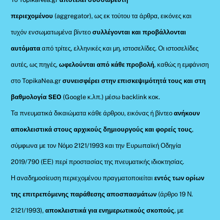
περιεχομένου
(aggregator), ως εκ τούτου τα άρθρα, εικόνες και
τυχόν ενσωματωμένα βίντεο
συλλέγονται και προβάλλονται
αυτόματα
από τρίτες, ελληνικές και μη, ιστοσελίδες. Οι ιστοσελίδες
αυτές, ως πηγές,
ωφελούνται από κάθε προβολή
, καθώς η εμφάνιση
στο TopikaNea.gr
συνεισφέρει στην επισκεψιμότητά τους και στη
βαθμολογία SEO
(Google κ.λπ.) μέσω backlink κοκ.
Τα πνευματικά δικαιώματα κάθε άρθρου, εικόνας ή βίντεο
ανήκουν
αποκλειστικά στους αρχικούς δημιουργούς και φορείς τους
,
σύμφωνα με τον Νόμο 2121/1993 και την Ευρωπαϊκή Οδηγία
2019/790 (ΕΕ) περί προστασίας της πνευματικής ιδιοκτησίας.
Η αναδημοσίευση περιεχομένου πραγματοποιείται
εντός των ορίων
της επιτρεπόμενης παράθεσης αποσπασμάτων
(άρθρο 19 Ν.
2121/1993),
αποκλειστικά για ενημερωτικούς σκοπούς
, με