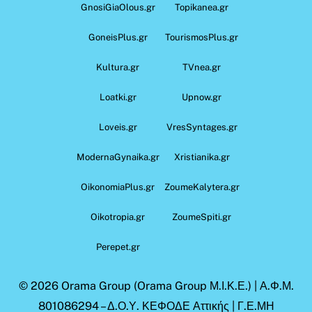
GnosiGiaOlous.gr
Topikanea.gr
GoneisPlus.gr
TourismosPlus.gr
Kultura.gr
TVnea.gr
Loatki.gr
Upnow.gr
Loveis.gr
VresSyntages.gr
ModernaGynaika.gr
Xristianika.gr
OikonomiaPlus.gr
ZoumeKalytera.gr
Oikotropia.gr
ZoumeSpiti.gr
Perepet.gr
© 2026
Orama Group
(Orama Group Μ.Ι.Κ.Ε.) | Α.Φ.Μ.
801086294 – Δ.Ο.Υ. ΚΕΦΟΔΕ Αττικής | Γ.Ε.ΜΗ