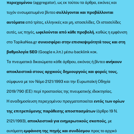
περιεχομένου
(aggregator), ως εκ τούτου τα άρθρα, εικόνες και
τυχόν ενσωματωμένα βίντεο
συλλέγονται και προβάλλονται
αυτόματα
από τρίτες, ελληνικές και μη, ιστοσελίδες. Οι ιστοσελίδες
αυτές, ως πηγές,
ωφελούνται από κάθε προβολή
, καθώς η εμφάνιση
στο TopikaNea.gr
συνεισφέρει στην επισκεψιμότητά τους και στη
βαθμολογία SEO
(Google κ.λπ.) μέσω backlink κοκ.
Τα πνευματικά δικαιώματα κάθε άρθρου, εικόνας ή βίντεο
ανήκουν
αποκλειστικά στους αρχικούς δημιουργούς και φορείς τους
,
σύμφωνα με τον Νόμο 2121/1993 και την Ευρωπαϊκή Οδηγία
2019/790 (ΕΕ) περί προστασίας της πνευματικής ιδιοκτησίας.
Η αναδημοσίευση περιεχομένου πραγματοποιείται
εντός των ορίων
της επιτρεπόμενης παράθεσης αποσπασμάτων
(άρθρο 19 Ν.
2121/1993),
αποκλειστικά για ενημερωτικούς σκοπούς
, με
αυτόματη
εμφάνιση της πηγής και συνδέσμου
προς το αρχικό