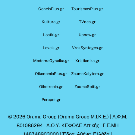
GoneisPlus.gr
TourismosPlus.gr
Kultura.gr
TVnea.gr
Loatki.gr
Upnow.gr
Loveis.gr
VresSyntages.gr
ModernaGynaika.gr
Xristianika.gr
OikonomiaPlus.gr
ZoumeKalytera.gr
Oikotropia.gr
ZoumeSpiti.gr
Perepet.gr
© 2026
Orama Group
(Orama Group Μ.Ι.Κ.Ε.) | Α.Φ.Μ.
801086294 – Δ.Ο.Υ. ΚΕΦΟΔΕ Αττικής | Γ.Ε.ΜΗ
148748903000 | Έδρα: Αθήνα, Ελλάδα |