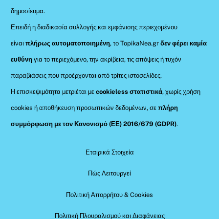
δημοσίευμα.
Επειδή η διαδικασία συλλογής και εμφάνισης περιεχομένου
είναι
πλήρως αυτοματοποιημένη
, το TopikaNea.gr
δεν φέρει καμία
ευθύνη
για το περιεχόμενο, την ακρίβεια, τις απόψεις ή τυχόν
παραβιάσεις που προέρχονται από τρίτες ιστοσελίδες.
Η επισκεψιμότητα μετριέται με
cookieless στατιστικά
, χωρίς χρήση
cookies ή αποθήκευση προσωπικών δεδομένων, σε
πλήρη
συμμόρφωση με τον Κανονισμό (ΕΕ) 2016/679 (GDPR)
.
Εταιρικά Στοιχεία
Πώς Λειτουργεί
Πολιτική Απορρήτου & Cookies
Πολιτική Πλουραλισμού και Διαφάνειας