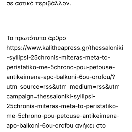
σε αστικό περιβάλλον.
Πλοήγηση
Το πρωτότυπο άρθρο
άρθρων
https://www.kalitheapress.gr/thessaloniki
-syllipsi-25chronis-miteras-meta-to-
peristatiko-me-5chrono-pou-petouse-
antikeimena-apo-balkoni-6ou-orofou/?
utm_source=rss&utm_medium=rss&utm_
campaign=thessaloniki-syllipsi-
25chronis-miteras-meta-to-peristatiko-
me-5chrono-pou-petouse-antikeimena-
apo-balkoni-6ou-orofou
ανήκει στο