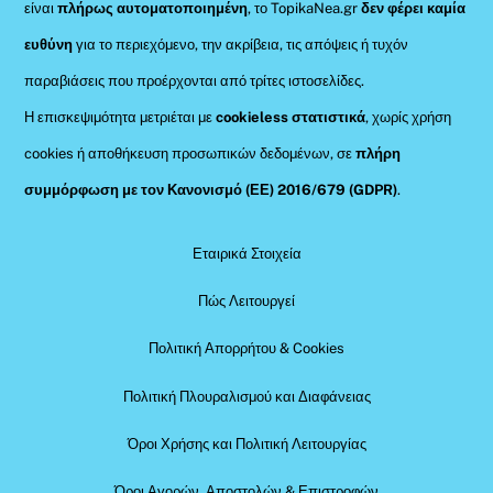
είναι
πλήρως αυτοματοποιημένη
, το TopikaNea.gr
δεν φέρει καμία
ευθύνη
για το περιεχόμενο, την ακρίβεια, τις απόψεις ή τυχόν
παραβιάσεις που προέρχονται από τρίτες ιστοσελίδες.
Η επισκεψιμότητα μετριέται με
cookieless στατιστικά
, χωρίς χρήση
cookies ή αποθήκευση προσωπικών δεδομένων, σε
πλήρη
συμμόρφωση με τον Κανονισμό (ΕΕ) 2016/679 (GDPR)
.
Εταιρικά Στοιχεία
Πώς Λειτουργεί
Πολιτική Απορρήτου & Cookies
Πολιτική Πλουραλισμού και Διαφάνειας
Όροι Χρήσης και Πολιτική Λειτουργίας
Όροι Αγορών, Αποστολών & Επιστροφών