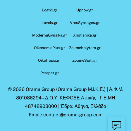
Loatki.gr
Upnow.gr
Loveis.gr
VresSyntages.gr
ModernaGynaika.gr
Xristianika.gr
OikonomiaPlus.gr
ZoumeKalytera.gr
Oikotropia.gr
ZoumeSpiti.gr
Perepet.gr
© 2026
Orama Group
(Orama Group Μ.Ι.Κ.Ε.) | Α.Φ.Μ.
801086294 – Δ.Ο.Υ. ΚΕΦΟΔΕ Αττικής | Γ.Ε.ΜΗ
148748903000 | Έδρα: Αθήνα, Ελλάδα |
Email: contact@orama-group.com