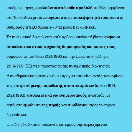
αυτές, ως πηγές,
ωφελούνται από κάθε προβολή
, καθώς η εμφάνιση
στο TopikaNea.gr
συνεισφέρει στην επισκεψιμότητά τους και στη
βαθμολογία SEO
(Google κ.λπ.) μέσω backlink κοκ.
Τα πνευματικά δικαιώματα κάθε άρθρου, εικόνας ή βίντεο
ανήκουν
αποκλειστικά στους αρχικούς δημιουργούς και φορείς τους
,
σύμφωνα με τον Νόμο 2121/1993 και την Ευρωπαϊκή Οδηγία
2019/790 (ΕΕ) περί προστασίας της πνευματικής ιδιοκτησίας.
Η αναδημοσίευση περιεχομένου πραγματοποιείται
εντός των ορίων
της επιτρεπόμενης παράθεσης αποσπασμάτων
(άρθρο 19 Ν.
2121/1993),
αποκλειστικά για ενημερωτικούς σκοπούς
, με
αυτόματη
εμφάνιση της πηγής και συνδέσμου
προς το αρχικό
δημοσίευμα.
Επειδή η διαδικασία συλλογής και εμφάνισης περιεχομένου