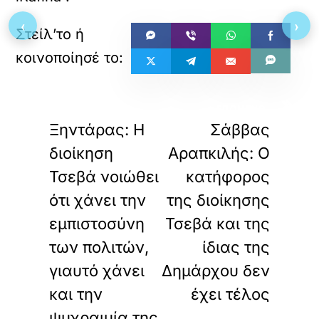
‹
›
«
»
ΠΡΟΗΓΟΥΜΕΝΟ
ΕΠΟΜΕΝΟ
Ξηντάρας: Η
Σάββας
διοίκηση
Αραπκιλής: Ο
Τσεβά νοιώθει
κατήφορος
ότι χάνει την
της διοίκησης
εμπιστοσύνη
Τσεβά και της
των πολιτών,
ίδιας της
γιαυτό χάνει
Δημάρχου δεν
και την
έχει τέλος
ψυχραιμία της