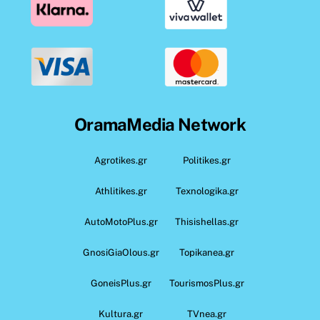
OramaMedia Network
Agrotikes.gr
Politikes.gr
Athlitikes.gr
Texnologika.gr
AutoMotoPlus.gr
Thisishellas.gr
GnosiGiaOlous.gr
Topikanea.gr
GoneisPlus.gr
TourismosPlus.gr
Kultura.gr
TVnea.gr