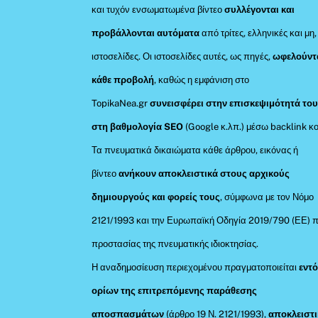
και τυχόν ενσωματωμένα βίντεο
συλλέγονται και
προβάλλονται αυτόματα
από τρίτες, ελληνικές και μη,
ιστοσελίδες. Οι ιστοσελίδες αυτές, ως πηγές,
ωφελούντ
κάθε προβολή
, καθώς η εμφάνιση στο
TopikaNea.gr
συνεισφέρει στην επισκεψιμότητά του
στη βαθμολογία SEO
(Google κ.λπ.) μέσω backlink κο
Τα πνευματικά δικαιώματα κάθε άρθρου, εικόνας ή
βίντεο
ανήκουν αποκλειστικά στους αρχικούς
δημιουργούς και φορείς τους
, σύμφωνα με τον Νόμο
2121/1993 και την Ευρωπαϊκή Οδηγία 2019/790 (ΕΕ) π
προστασίας της πνευματικής ιδιοκτησίας.
Η αναδημοσίευση περιεχομένου πραγματοποιείται
εντ
ορίων της επιτρεπόμενης παράθεσης
αποσπασμάτων
(άρθρο 19 Ν. 2121/1993),
αποκλειστι