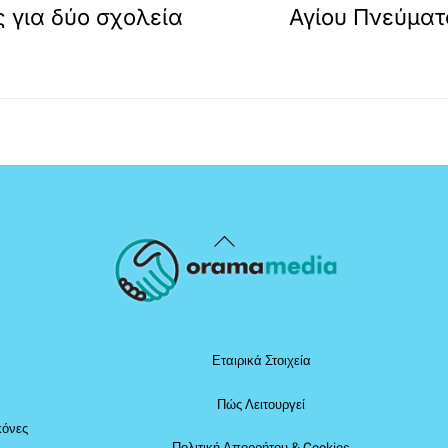
 για δύο σχολεία
Αγίου Πνεύματο
Back
To
Top
Εταιρικά Στοιχεία
Πώς Λειτουργεί
κόνες
Πολιτική Απορρήτου & Cookies