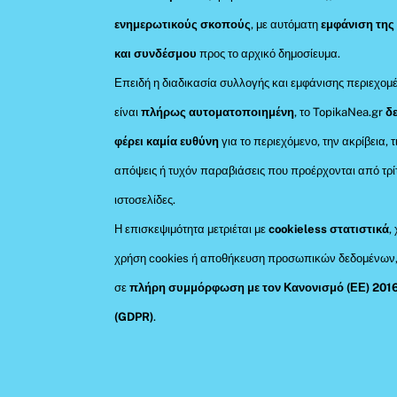
ενημερωτικούς σκοπούς
, με αυτόματη
εμφάνιση της
και συνδέσμου
προς το αρχικό δημοσίευμα.
Επειδή η διαδικασία συλλογής και εμφάνισης περιεχομ
είναι
πλήρως αυτοματοποιημένη
, το TopikaNea.gr
δ
φέρει καμία ευθύνη
για το περιεχόμενο, την ακρίβεια, τ
απόψεις ή τυχόν παραβιάσεις που προέρχονται από τρί
ιστοσελίδες.
Η επισκεψιμότητα μετριέται με
cookieless στατιστικά
,
χρήση cookies ή αποθήκευση προσωπικών δεδομένων
σε
πλήρη συμμόρφωση με τον Κανονισμό (ΕΕ) 201
(GDPR)
.