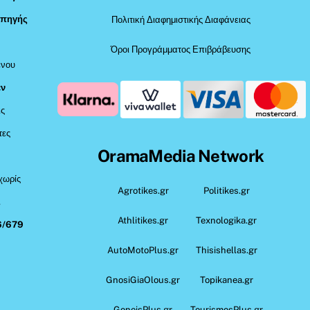
 πηγής
Πολιτική Διαφημιστικής Διαφάνειας
Όροι Προγράμματος Επιβράβευσης
ένου
εν
ις
τες
OramaMedia Network
 χωρίς
Agrotikes.gr
Politikes.gr
,
Athlitikes.gr
Texnologika.gr
6/679
AutoMotoPlus.gr
Thisishellas.gr
GnosiGiaOlous.gr
Topikanea.gr
GoneisPlus.gr
TourismosPlus.gr