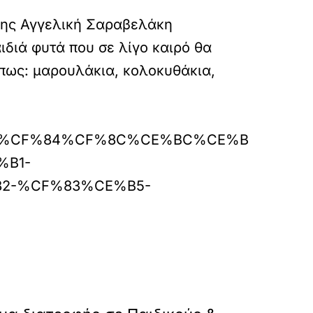
υξης Αγγελική Σαραβελάκη
ιδιά φυτά που σε λίγο καιρό θα
όπως: μαρουλάκια, κολοκυθάκια,
E%BF%CF%84%CF%8C%CE%BC%CE%B
B1-
2-%CF%83%CE%B5-
»
ΕΠΟΜΕΝΟ