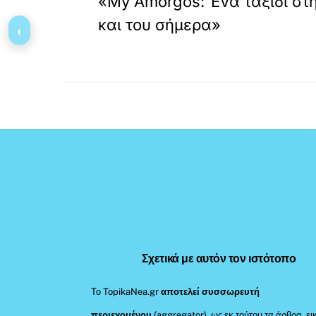
«My Amorgos: Ένα ταξίδι στ
και του σήμερα»
‹
Σχετικά με αυτόν τον ιστότοπο
Το TopikaNea.gr
αποτελεί συσσωρευτή
περιεχομένου
(aggregator), ως εκ τούτου τα άρθρα, ει