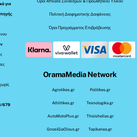
Όροι Affiliate Συνδέσμων & Προωθητικού Υλικού
κά για
 πηγής
Πολιτική Διαφημιστικής Διαφάνειας
Όροι Προγράμματος Επιβράβευσης
ένου
εν
ις
τες
OramaMedia Network
 χωρίς
Agrotikes.gr
Politikes.gr
,
Athlitikes.gr
Texnologika.gr
6/679
AutoMotoPlus.gr
Thisishellas.gr
GnosiGiaOlous.gr
Topikanea.gr