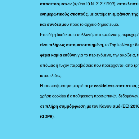
αποσπασμάτων
(άρθρο 19 Ν. 2121/1993),
αποκλειστι
ενημερωτικούς σκοπούς
, με αυτόματη
εμφάνιση της
και συνδέσμου
προς το αρχικό δημοσίευμα.
Επειδή η διαδικασία συλλογής και εμφάνισης περιεχομ
είναι
πλήρως αυτοματοποιημένη
, το TopikaNea.gr
δ
φέρει καμία ευθύνη
για το περιεχόμενο, την ακρίβεια, τ
απόψεις ή τυχόν παραβιάσεις που προέρχονται από τρί
ιστοσελίδες.
Η επισκεψιμότητα μετριέται με
cookieless στατιστικά
,
χρήση cookies ή αποθήκευση προσωπικών δεδομένων
σε
πλήρη συμμόρφωση με τον Κανονισμό (ΕΕ) 201
(GDPR)
.