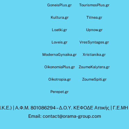
GoneisPlus.gr
TourismosPlus.gr
Kultura.gr
TVnea.gr
Loatki.gr
Upnow.gr
Loveis.gr
VresSyntages.gr
ModernaGynaika.gr
Xristianika.gr
OikonomiaPlus.gr
ZoumeKalytera.gr
Oikotropia.gr
ZoumeSpiti.gr
Perepet.gr
.Κ.Ε.) | Α.Φ.Μ. 801086294 – Δ.Ο.Υ. ΚΕΦΟΔΕ Αττικής | Γ.Ε.Μ
Email: contact@orama-group.com