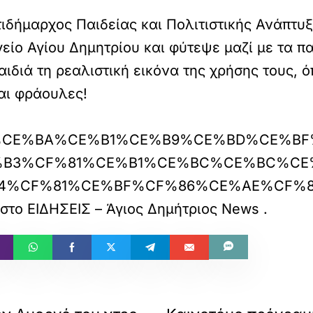
τιδήμαρχος Παιδείας και Πολιτιστικής Ανάπτ
είο Αγίου Δημητρίου και φύτεψε μαζί με τα πα
ιδιά τη ρεαλιστική εικόνα της χρήσης τους, 
αι φράουλες!
news.gr/%CE%BA%CE%B1%CE%B9%CE%BD%C
%B3%CF%81%CE%B1%CE%BC%CE%BC%CE%
4%CF%81%CE%BF%CF%86%CE%AE%CF%8
 στο
ΕΙΔΗΣΕΙΣ – Άγιος Δημήτριος News
.