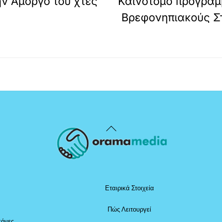
ην Αμοργό του χτες
Καινοτόμο πρόγραμ
Βρεφονηπιακούς Στ
Back
To
Top
Εταιρικά Στοιχεία
Πώς Λειτουργεί
κόνες