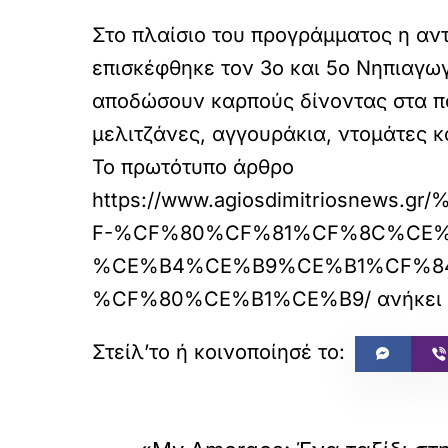
Στο πλαίσιο του προγράμματος η αν
επισκέφθηκε τον 3ο και 5ο Νηπιαγωγ
αποδώσουν καρπούς δίνοντας στα πα
μελιτζάνες, αγγουράκια, ντομάτες κ
Το πρωτότυπο άρθρο
https://www.agiosdimitrios
F-%CF%80%CF%81%CF%8C%CE
%CE%B4%CE%B9%CE%B1%CF%8
%CF%80%CE%B1%CE%B9/
ανήκει
«
ΠΡΟΗΓΟΥΜΕΝΟ