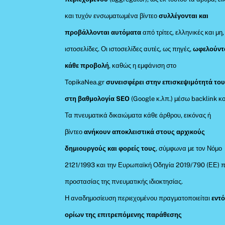
και τυχόν ενσωματωμένα βίντεο
συλλέγονται και
προβάλλονται αυτόματα
από τρίτες, ελληνικές και μη,
ιστοσελίδες. Οι ιστοσελίδες αυτές, ως πηγές,
ωφελούντ
κάθε προβολή
, καθώς η εμφάνιση στο
TopikaNea.gr
συνεισφέρει στην επισκεψιμότητά του
στη βαθμολογία SEO
(Google κ.λπ.) μέσω backlink κο
Τα πνευματικά δικαιώματα κάθε άρθρου, εικόνας ή
βίντεο
ανήκουν αποκλειστικά στους αρχικούς
δημιουργούς και φορείς τους
, σύμφωνα με τον Νόμο
2121/1993 και την Ευρωπαϊκή Οδηγία 2019/790 (ΕΕ) π
προστασίας της πνευματικής ιδιοκτησίας.
Η αναδημοσίευση περιεχομένου πραγματοποιείται
εντ
ορίων της επιτρεπόμενης παράθεσης