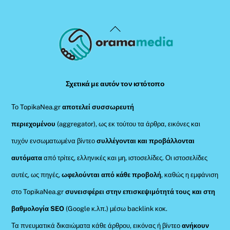
Back
To
Top
Σχετικά με αυτόν τον ιστότοπο
Το TopikaNea.gr
αποτελεί συσσωρευτή
περιεχομένου
(aggregator), ως εκ τούτου τα άρθρα, εικόνες και
τυχόν ενσωματωμένα βίντεο
συλλέγονται και προβάλλονται
αυτόματα
από τρίτες, ελληνικές και μη, ιστοσελίδες. Οι ιστοσελίδες
αυτές, ως πηγές,
ωφελούνται από κάθε προβολή
, καθώς η εμφάνιση
στο TopikaNea.gr
συνεισφέρει στην επισκεψιμότητά τους και στη
βαθμολογία SEO
(Google κ.λπ.) μέσω backlink κοκ.
Τα πνευματικά δικαιώματα κάθε άρθρου, εικόνας ή βίντεο
ανήκουν