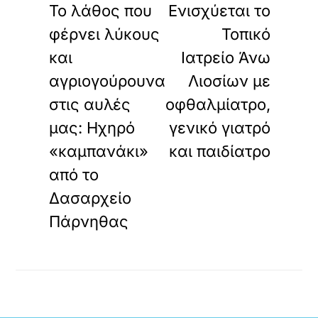
Το λάθος που
Ενισχύεται το
φέρνει λύκους
Τοπικό
και
Ιατρείο Άνω
αγριογούρουνα
Λιοσίων με
στις αυλές
οφθαλμίατρο,
μας: Ηχηρό
γενικό γιατρό
«καμπανάκι»
και παιδίατρο
από το
Δασαρχείο
Πάρνηθας