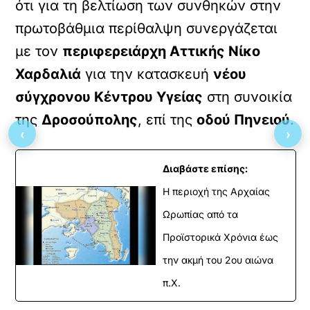
ότι για τη βελτίωση των συνθηκών στην
πρωτοβάθμια περίθαλψη συνεργάζεται
με τον
περιφερειάρχη Αττικής Νίκο
Χαρδαλιά
για την κατασκευή
νέου
σύγχρονου Κέντρου Υγείας
στη συνοικία
της
Δροσούπολης
, επί της
οδού Πηνειού
.
‹
›
Διαβάστε επίσης:
Η περιοχή της Αρχαίας
Ωρωπίας από τα
Προϊστορικά Χρόνια έως
την ακμή του 2ου αιώνα
π.Χ.