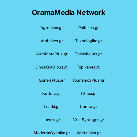
OramaMedia Network
Agrotikes.gr
Politikes.gr
Athlitikes.gr
Texnologika.gr
AutoMotoPlus.gr
Thisishellas.gr
GnosiGiaOlous.gr
Topikanea.gr
GoneisPlus.gr
TourismosPlus.gr
Kultura.gr
TVnea.gr
Loatki.gr
Upnow.gr
Loveis.gr
VresSyntages.gr
ModernaGynaika.gr
Xristianika.gr