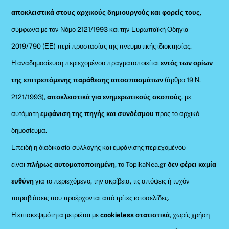
αποκλειστικά στους αρχικούς δημιουργούς και φορείς τους
,
σύμφωνα με τον Νόμο 2121/1993 και την Ευρωπαϊκή Οδηγία
2019/790 (ΕΕ) περί προστασίας της πνευματικής ιδιοκτησίας.
Η αναδημοσίευση περιεχομένου πραγματοποιείται
εντός των ορίων
της επιτρεπόμενης παράθεσης αποσπασμάτων
(άρθρο 19 Ν.
2121/1993),
αποκλειστικά για ενημερωτικούς σκοπούς
, με
αυτόματη
εμφάνιση της πηγής και συνδέσμου
προς το αρχικό
δημοσίευμα.
Επειδή η διαδικασία συλλογής και εμφάνισης περιεχομένου
είναι
πλήρως αυτοματοποιημένη
, το TopikaNea.gr
δεν φέρει καμία
ευθύνη
για το περιεχόμενο, την ακρίβεια, τις απόψεις ή τυχόν
παραβιάσεις που προέρχονται από τρίτες ιστοσελίδες.
Η επισκεψιμότητα μετριέται με
cookieless στατιστικά
, χωρίς χρήση