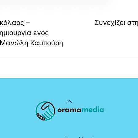
ικόλαος –
Συνεχίζει στ
ημιουργία ενός
π. Μανώλη Καμπούρη
Back
To
Top