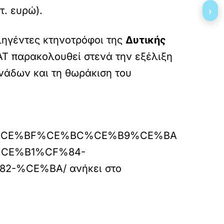
›
τ. ευρώ).
ληγέντες κτηνοτρόφοι της
Δυτικής
ΑΤ παρακολουθεί στενά την εξέλιξη
νάδων και τη θωράκιση του
%BD%CE%BF%CE%BC%CE%B9%CE%BA
CE%B1%CF%84-
2-%CE%BA/
ανήκει στο