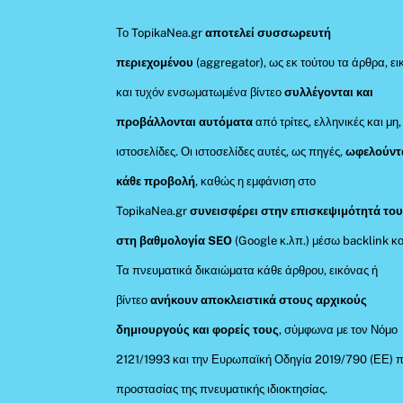
Το TopikaNea.gr
αποτελεί συσσωρευτή
περιεχομένου
(aggregator), ως εκ τούτου τα άρθρα, ει
και τυχόν ενσωματωμένα βίντεο
συλλέγονται και
προβάλλονται αυτόματα
από τρίτες, ελληνικές και μη,
ιστοσελίδες. Οι ιστοσελίδες αυτές, ως πηγές,
ωφελούντ
κάθε προβολή
, καθώς η εμφάνιση στο
TopikaNea.gr
συνεισφέρει στην επισκεψιμότητά του
στη βαθμολογία SEO
(Google κ.λπ.) μέσω backlink κο
Τα πνευματικά δικαιώματα κάθε άρθρου, εικόνας ή
βίντεο
ανήκουν αποκλειστικά στους αρχικούς
δημιουργούς και φορείς τους
, σύμφωνα με τον Νόμο
2121/1993 και την Ευρωπαϊκή Οδηγία 2019/790 (ΕΕ) π
προστασίας της πνευματικής ιδιοκτησίας.