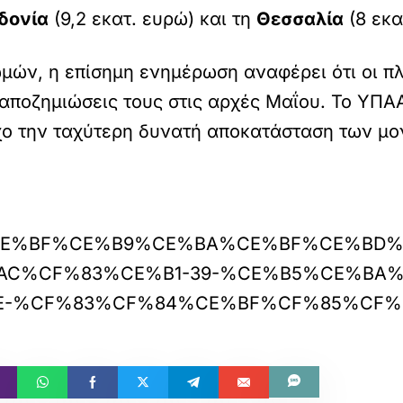
δονία
(9,2 εκατ. ευρώ) και τη
Θεσσαλία
(8 εκα
ών, η επίσημη ενημέρωση αναφέρει ότι οι π
 αποζημιώσεις τους στις αρχές Μαΐου. Το ΥΠΑ
χο την ταχύτερη δυνατή αποκατάσταση των μο
/04/29/%CE%BF%CE%B9%CE%BA%CE%BF%CE
C%CF%83%CE%B1-39-%CE%B5%CE%BA%
E-%CF%83%CF%84%CE%BF%CF%85%CF%8