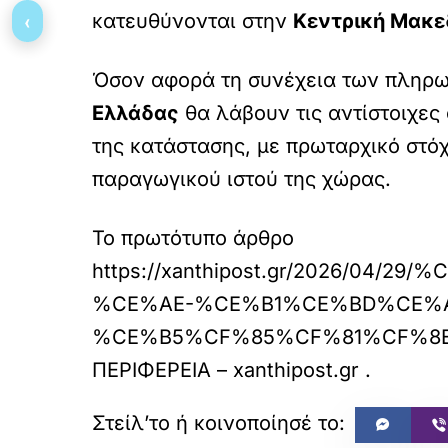
‹
κατευθύνονται στην
Κεντρική Μακε
Όσον αφορά τη συνέχεια των πληρωμ
Ελλάδας
θα λάβουν τις αντίστοιχες
της κατάστασης, με πρωταρχικό στό
παραγωγικού ιστού της χώρας.
Το πρωτότυπο άρθρο
https://xanthipost.gr/2026
%CE%AE-%CE%B1%CE%BD%CE%A
%CE%B5%CF%85%CF%81%CF%8
ΠΕΡΙΦΕΡΕΙΑ – xanthipost.gr
.