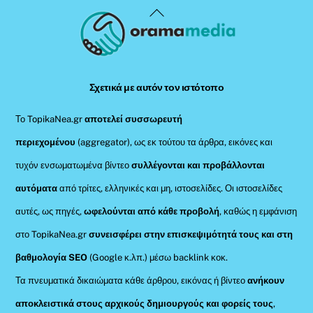
Back
To
Top
Σχετικά με αυτόν τον ιστότοπο
Το TopikaNea.gr
αποτελεί συσσωρευτή
περιεχομένου
(aggregator), ως εκ τούτου τα άρθρα, εικόνες και
τυχόν ενσωματωμένα βίντεο
συλλέγονται και προβάλλονται
αυτόματα
από τρίτες, ελληνικές και μη, ιστοσελίδες. Οι ιστοσελίδες
αυτές, ως πηγές,
ωφελούνται από κάθε προβολή
, καθώς η εμφάνιση
στο TopikaNea.gr
συνεισφέρει στην επισκεψιμότητά τους και στη
βαθμολογία SEO
(Google κ.λπ.) μέσω backlink κοκ.
Τα πνευματικά δικαιώματα κάθε άρθρου, εικόνας ή βίντεο
ανήκουν
αποκλειστικά στους αρχικούς δημιουργούς και φορείς τους
,