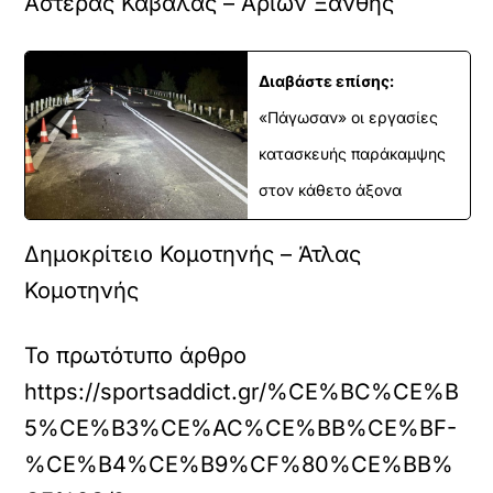
Αστέρας Καβάλας – Αρίων Ξάνθης
Διαβάστε επίσης:
«Πάγωσαν» οι εργασίες
κατασκευής παράκαμψης
στον κάθετο άξονα
Δημοκρίτειο Κομοτηνής – Άτλας
Κομοτηνής
Το πρωτότυπο άρθρο
https://sportsaddict.gr/%CE%BC%CE%B
5%CE%B3%CE%AC%CE%BB%CE%BF-
%CE%B4%CE%B9%CF%80%CE%BB%