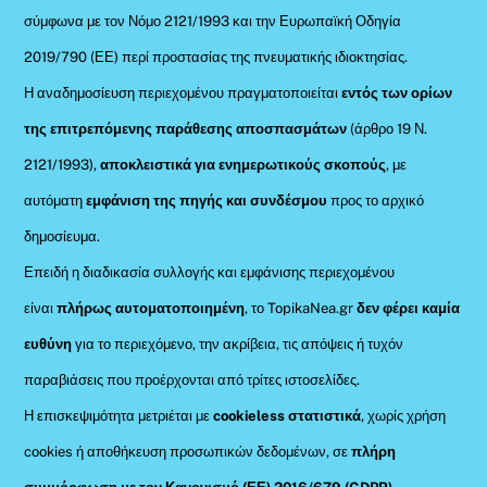
σύμφωνα με τον Νόμο 2121/1993 και την Ευρωπαϊκή Οδηγία
2019/790 (ΕΕ) περί προστασίας της πνευματικής ιδιοκτησίας.
Η αναδημοσίευση περιεχομένου πραγματοποιείται
εντός των ορίων
της επιτρεπόμενης παράθεσης αποσπασμάτων
(άρθρο 19 Ν.
2121/1993),
αποκλειστικά για ενημερωτικούς σκοπούς
, με
αυτόματη
εμφάνιση της πηγής και συνδέσμου
προς το αρχικό
δημοσίευμα.
Επειδή η διαδικασία συλλογής και εμφάνισης περιεχομένου
είναι
πλήρως αυτοματοποιημένη
, το TopikaNea.gr
δεν φέρει καμία
ευθύνη
για το περιεχόμενο, την ακρίβεια, τις απόψεις ή τυχόν
παραβιάσεις που προέρχονται από τρίτες ιστοσελίδες.
Η επισκεψιμότητα μετριέται με
cookieless στατιστικά
, χωρίς χρήση
cookies ή αποθήκευση προσωπικών δεδομένων, σε
πλήρη