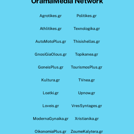
OramaMedia Network
Agrotikes.gr
Politikes.gr
Athlitikes.gr
Texnologika.gr
AutoMotoPlus.gr
Thisishellas.gr
GnosiGiaOlous.gr
Topikanea.gr
GoneisPlus.gr
TourismosPlus.gr
Kultura.gr
TVnea.gr
Loatki.gr
Upnow.gr
Loveis.gr
VresSyntages.gr
ModernaGynaika.gr
Xristianika.gr
OikonomiaPlus.gr
ZoumeKalytera.gr