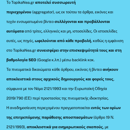
Το TopikaNea.gr
αποτελεί συσσωρευτή
περιεχομένου
(aggregator), ως εκ τούτου τα άρθρα, εικόνες και
τυχόν ενσωματωμένα βίντεο
συλλέγονται και προβάλλονται
αυτόματα
από τρίτες, ελληνικές και μη, ιστοσελίδες. Οι ιστοσελίδες
αυτές, ως πηγές,
ωφελούνται από κάθε προβολή
, καθώς η εμφάνιση
στο TopikaNea.gr
συνεισφέρει στην επισκεψιμότητά τους και στη
βαθμολογία SEO
(Google κ.λπ.) μέσω backlink κοκ.
Τα πνευματικά δικαιώματα κάθε άρθρου, εικόνας ή βίντεο
ανήκουν
αποκλειστικά στους αρχικούς δημιουργούς και φορείς τους
,
σύμφωνα με τον Νόμο 2121/1993 και την Ευρωπαϊκή Οδηγία
2019/790 (ΕΕ) περί προστασίας της πνευματικής ιδιοκτησίας.
Η αναδημοσίευση περιεχομένου πραγματοποιείται
εντός των ορίων
της επιτρεπόμενης παράθεσης αποσπασμάτων
(άρθρο 19 Ν.
2121/1993),
αποκλειστικά για ενημερωτικούς σκοπούς
, με