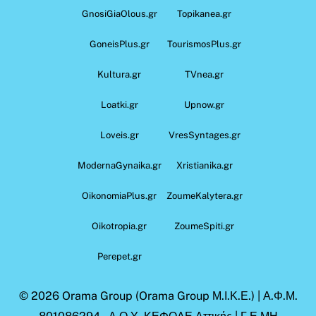
GnosiGiaOlous.gr
Topikanea.gr
GoneisPlus.gr
TourismosPlus.gr
Kultura.gr
TVnea.gr
Loatki.gr
Upnow.gr
Loveis.gr
VresSyntages.gr
ModernaGynaika.gr
Xristianika.gr
OikonomiaPlus.gr
ZoumeKalytera.gr
Oikotropia.gr
ZoumeSpiti.gr
Perepet.gr
© 2026
Orama Group
(Orama Group Μ.Ι.Κ.Ε.) | Α.Φ.Μ.