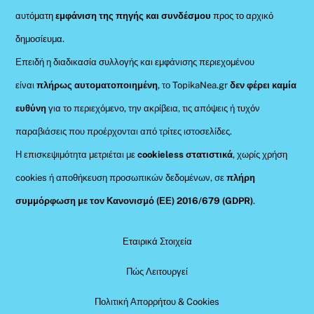
αυτόματη
εμφάνιση της πηγής και συνδέσμου
προς το αρχικό
δημοσίευμα.
Επειδή η διαδικασία συλλογής και εμφάνισης περιεχομένου
είναι
πλήρως αυτοματοποιημένη
, το TopikaNea.gr
δεν φέρει καμία
ευθύνη
για το περιεχόμενο, την ακρίβεια, τις απόψεις ή τυχόν
παραβιάσεις που προέρχονται από τρίτες ιστοσελίδες.
Η επισκεψιμότητα μετριέται με
cookieless στατιστικά
, χωρίς χρήση
cookies ή αποθήκευση προσωπικών δεδομένων, σε
πλήρη
συμμόρφωση με τον Κανονισμό (ΕΕ) 2016/679 (GDPR)
.
Εταιρικά Στοιχεία
Πώς Λειτουργεί
Πολιτική Απορρήτου & Cookies